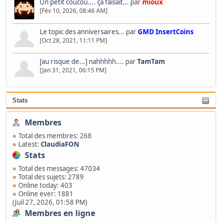
Un petit coucou.... ça faisait...
par
mioux
[Fév 10, 2026, 08:46 AM]
Le topic des anniversaires...
par
GMD InsertCoins
[Oct 28, 2021, 11:11 PM]
[au risque de...] nahhhhh....
par
TamTam
[Jan 31, 2021, 06:15 PM]
Stats
Membres
Total des membres: 268
Latest:
ClaudiaFON
Stats
Total des messages: 47034
Total des sujets: 2789
Online today: 403
Online ever: 1881
(Juil 27, 2026, 01:58 PM)
Membres en ligne