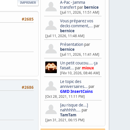
A-Pac - Jamma
IMPRIMER
transfert
par
bernice
[Juil 11, 2026, 11:51 AM]
#2685
Vous préparez vos
decks comment,...
par
bernice
[Juil 11, 2026, 11:48 AM]
Présentation
par
bernice
[Juil 11, 2026, 11:41 AM]
Un petit coucou.... ça
faisait...
par
mioux
[Fév 10, 2026, 08:46 AM]
Le topic des
anniversaires...
par
#2686
GMD InsertCoins
[Oct 28, 2021, 11:11 PM]
[au risque de...]
nahhhhh....
par
TamTam
[Jan 31, 2021, 06:15 PM]