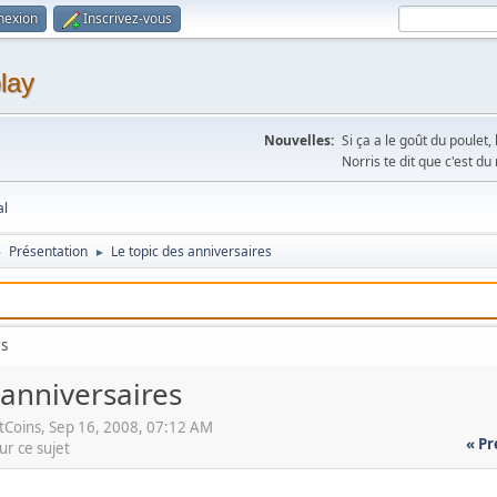
nexion
Inscrivez-vous
lay
Nouvelles:
Si ça a le goût du poulet
Norris te dit que c'est d
al
Présentation
Le topic des anniversaires
►
►
rs
 anniversaires
Coins, Sep 16, 2008, 07:12 AM
« P
ur ce sujet