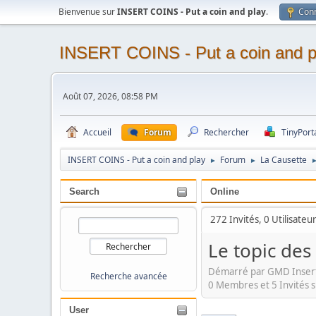
Bienvenue sur
INSERT COINS - Put a coin and play
.
Con
INSERT COINS - Put a coin and p
Août 07, 2026, 08:58 PM
Accueil
Forum
Rechercher
TinyPort
INSERT COINS - Put a coin and play
Forum
La Causette
►
►
Search
Online
272 Invités, 0 Utilisateu
Le topic des
Démarré par GMD Insert
Recherche avancée
0 Membres et 5 Invités s
User