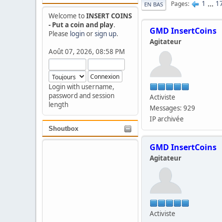
1
...
1
Pages
EN BAS
Welcome to
INSERT COINS
- Put a coin and play
.
GMD InsertCoins
Please
login
or
sign up
.
Agitateur
Août 07, 2026, 08:58 PM
Login with username,
password and session
Activiste
length
Messages: 929
IP archivée
Shoutbox
GMD InsertCoins
Agitateur
Activiste