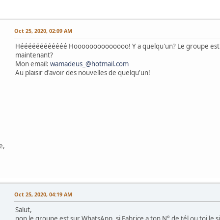
Oct 25, 2020, 02:09 AM
Héééééééééééé Hoooooooooooooo! Y a quelqu'un? Le groupe est
maintenant?
Mon email:
wamadeus_@hotmail.com
Au plaisir d'avoir des nouvelles de quelqu'un!
e,
Oct 25, 2020, 04:19 AM
Salut,
non le groupe est sur WhatsApp, si Fabrice a ton N° de tél ou toi le si