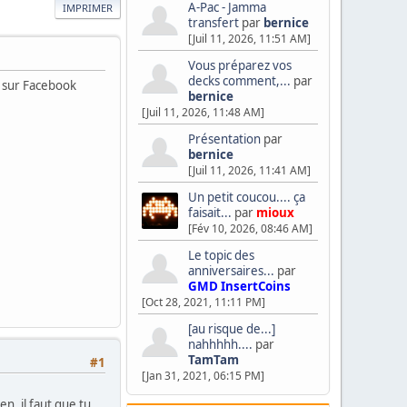
A-Pac - Jamma
IMPRIMER
transfert
par
bernice
[Juil 11, 2026, 11:51 AM]
Vous préparez vos
decks comment,...
par
 sur Facebook
bernice
[Juil 11, 2026, 11:48 AM]
Présentation
par
bernice
[Juil 11, 2026, 11:41 AM]
Un petit coucou.... ça
faisait...
par
mioux
[Fév 10, 2026, 08:46 AM]
Le topic des
anniversaires...
par
GMD InsertCoins
[Oct 28, 2021, 11:11 PM]
[au risque de...]
nahhhhh....
par
TamTam
#1
[Jan 31, 2021, 06:15 PM]
en, il faut que tu