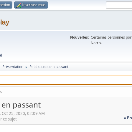
nexion
Inscrivez-vous
lay
Nouvelles:
Certaines personnes po
Norris.
al
Présentation
Petit coucou en passant
►
►
rs
 en passant
Oct 25, 2020, 02:09 AM
« P
r ce sujet