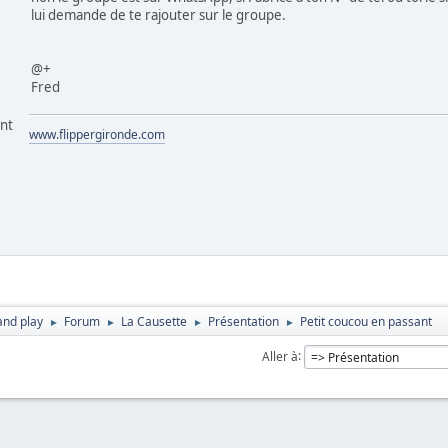
lui demande de te rajouter sur le groupe.
@+
Fred
ant
www.flippergironde.com
and play
Forum
La Causette
Présentation
Petit coucou en passant
►
►
►
►
Aller à