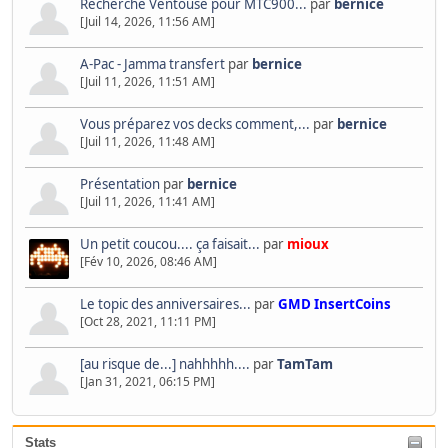
Recherche Ventouse pour MTC900...
par
bernice
[Juil 14, 2026, 11:56 AM]
A-Pac - Jamma transfert
par
bernice
[Juil 11, 2026, 11:51 AM]
Vous préparez vos decks comment,...
par
bernice
[Juil 11, 2026, 11:48 AM]
Présentation
par
bernice
[Juil 11, 2026, 11:41 AM]
Un petit coucou.... ça faisait...
par
mioux
[Fév 10, 2026, 08:46 AM]
Le topic des anniversaires...
par
GMD InsertCoins
[Oct 28, 2021, 11:11 PM]
[au risque de...] nahhhhh....
par
TamTam
[Jan 31, 2021, 06:15 PM]
Stats