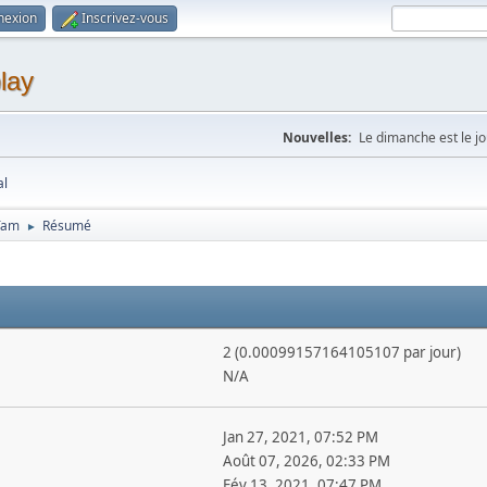
nexion
Inscrivez-vous
lay
Nouvelles:
Le dimanche est le jo
al
Tam
Résumé
►
2 (0.00099157164105107 par jour)
N/A
Jan 27, 2021, 07:52 PM
Août 07, 2026, 02:33 PM
Fév 13, 2021, 07:47 PM