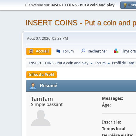
Bienvenue sur
INSERT COINS - Put a coin and play
.
Con
INSERT COINS - Put a coin and p
Août 07, 2026, 02:33 PM
Accueil
Forum
Rechercher
TinyPort
INSERT COINS - Put a coin and play
Forum
Profil de Tam
►
►
Infos du Profil
Résumé
TamTam
Messages:
Simple passant
Âge:
Inscrit le:
Temps local:
Dernière visite: