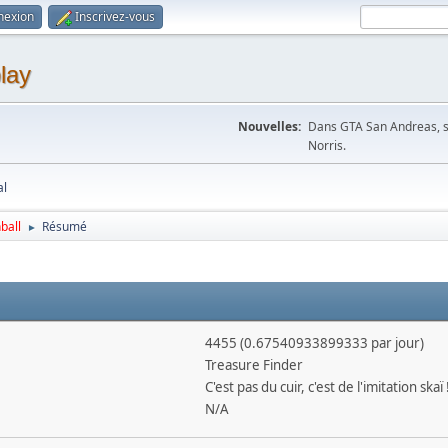
nexion
Inscrivez-vous
lay
Nouvelles:
Dans GTA San Andreas, si
Norris.
al
ball
Résumé
►
4455 (0.67540933899333 par jour)
Treasure Finder
C'est pas du cuir, c'est de l'imitation skaï 
N/A