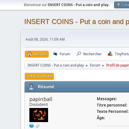
Bienvenue sur
INSERT COINS - Put a coin and play
.
Con
INSERT COINS - Put a coin and p
Août 08, 2026, 11:09 AM
Accueil
Forum
Rechercher
TinyPort
INSERT COINS - Put a coin and play
Forum
Profil de papin
►
►
Infos du Profil
Résumé
papinball
Messages:
Dissident
Titre personnel:
Texte Personnel:
Âge: