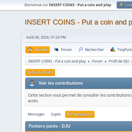
Bienvenue sur
INSERT COINS - Put a coin and play
.
Con
INSERT COINS - Put a coin and p
Août 08, 2026, 01:29 PM
Accueil
Forum
Rechercher
TinyPort
INSERT COINS - Put a coin and play
Forum
Profil de DJU
►
►
Infos du Profil
Voir les contributions
Cette section vous permet de consulter les contributions (
accès.
Messages
Sujets
Fichiers joints
Fichiers joints - DJU