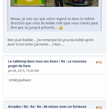
Mouai, je suis sur que votre regard va dans la même
direction que celui du kiddie ride (que vous n'aviez peut
être pas vu jusqu'à présent)....
Bien joué Bubble....J'ai remarqué les yeux du kiddie après
avoir lu ton texte (j'ai honte....) Non....
Le tabletop dans tous ses états
/
Re : Le nouveau
#12
projet de Dem
Jan 06, 2015, 10:43 AM
:smileyquibave:
Arcades
/
Re : Re : Re : de retour avec un furieuse
#13