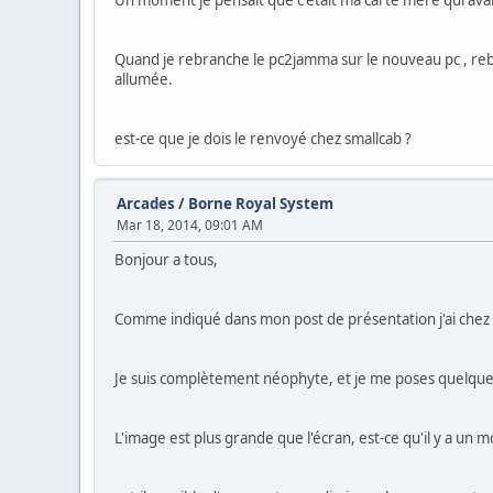
Un moment je pensait que c'était ma carte mère qui avait 
Quand je rebranche le pc2jamma sur le nouveau pc , rebel
allumée.
est-ce que je dois le renvoyé chez smallcab ?
Arcades
/
Borne Royal System
Mar 18, 2014, 09:01 AM
Bonjour a tous,
Comme indiqué dans mon post de présentation j'ai chez
Je suis complètement néophyte, et je me poses quelqu
L'image est plus grande que l'écran, est-ce qu'il y a un 