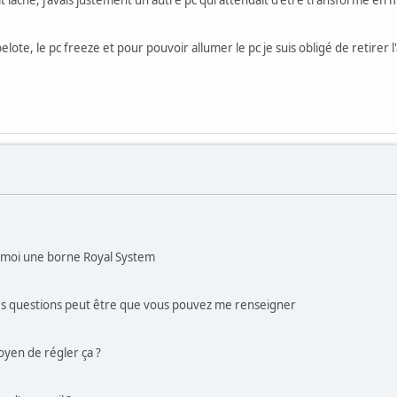
lâché, j'avais justement un autre pc qui attendait d'être transformé en mam
ote, le pc freeze et pour pouvoir allumer le pc je suis obligé de retirer 
 moi une borne Royal System
es questions peut être que vous pouvez me renseigner
moyen de régler ça ?