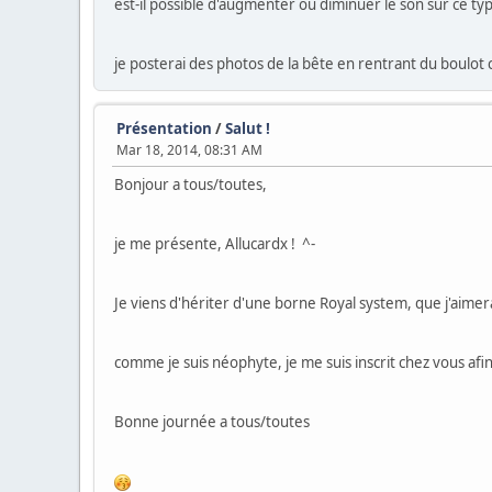
est-il possible d'augmenter ou diminuer le son sur ce typ
je posterai des photos de la bête en rentrant du boulot 
Présentation
/
Salut !
Mar 18, 2014, 08:31 AM
Bonjour a tous/toutes,
je me présente, Allucardx ! ^-
Je viens d'hériter d'une borne Royal system, que j'aim
comme je suis néophyte, je me suis inscrit chez vous a
Bonne journée a tous/toutes