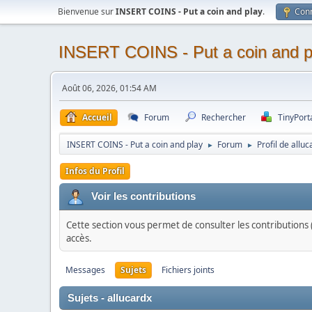
Bienvenue sur
INSERT COINS - Put a coin and play
.
Con
INSERT COINS - Put a coin and p
Août 06, 2026, 01:54 AM
Accueil
Forum
Rechercher
TinyPort
INSERT COINS - Put a coin and play
Forum
Profil de alluc
►
►
Infos du Profil
Voir les contributions
Cette section vous permet de consulter les contributions (
accès.
Messages
Sujets
Fichiers joints
Sujets - allucardx