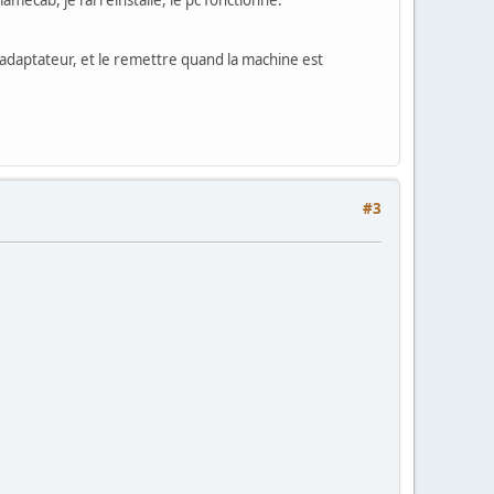
ecab, je l'ai réinstallé, le pc fonctionne.
l'adaptateur, et le remettre quand la machine est
#3