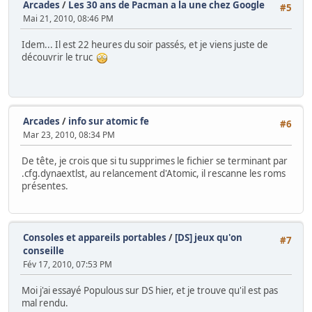
Arcades
/
Les 30 ans de Pacman a la une chez Google
#5
Mai 21, 2010, 08:46 PM
Idem... Il est 22 heures du soir passés, et je viens juste de
découvrir le truc
Arcades
/
info sur atomic fe
#6
Mar 23, 2010, 08:34 PM
De tête, je crois que si tu supprimes le fichier se terminant par
.cfg.dynaextlst, au relancement d'Atomic, il rescanne les roms
présentes.
Consoles et appareils portables
/
[DS] jeux qu'on
#7
conseille
Fév 17, 2010, 07:53 PM
Moi j'ai essayé Populous sur DS hier, et je trouve qu'il est pas
mal rendu.