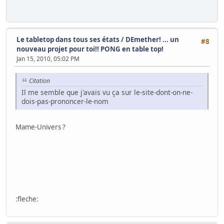
Le tabletop dans tous ses états
/
DEmether! ... un
#8
nouveau projet pour toi!! PONG en table top!
Jan 15, 2010, 05:02 PM
Citation
Il me semble que j'avais vu ça sur le-site-dont-on-ne-
dois-pas-prononcer-le-nom
Mame-Univers ?
:fleche: