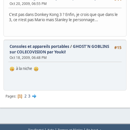
Oct 20, 2009, 06:55 PM
C'est pas dans Donkey Kong 3 ? Enfin, je crois que que dans le
3, ce n'est pas Mario mais Stanley le personnage...
Consoles et appareils portables
/
GHOST'N GOBLINS
#15
sur COLECOVISION par Youki!
Oct 18, 2009, 06:48 PM
à la niche
2
3
Pages
1
|
|
|
TinyPortal
Aide
Termes et Règles
En haut ▲