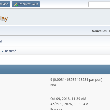
nexion
Inscrivez-vous
lay
Nouvelles:
al
Résumé
►
9 (0.0031468531468531 par jour)
N/A
Oct 09, 2018, 11:39 AM
Août 09, 2026, 08:53 AM
Français