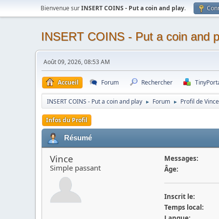
Bienvenue sur
INSERT COINS - Put a coin and play
.
Con
INSERT COINS - Put a coin and p
Août 09, 2026, 08:53 AM
Accueil
Forum
Rechercher
TinyPort
INSERT COINS - Put a coin and play
Forum
Profil de Vince
►
►
Infos du Profil
Résumé
Vince
Messages:
Simple passant
Âge:
Inscrit le:
Temps local:
Langue: