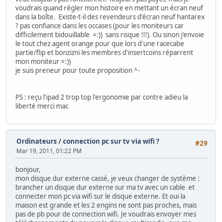
voudrais quand régler mon histoire en mettant un écran neuf
dans la boîte. Existe-t-il des revendeurs d'écran neuf hantarex
? pas confiance dans les occases (pour les moniteurs car
difficilement bidouillable =:)) sans risque !!!). Ou sinon j'envoie
le tout chez agent orange pour que lors d'une racecabe
partie/flip et bonzizni les membres d'insertcoins réparrent
mon moniteur =:))
je suis preneur pour toute proposition ^-
PS : reçu l'ipad 2 trop top l'ergonomie par contre adieu la
liberté merci mac
Ordinateurs
/
connection pc sur tv via wifi ?
#29
Mar 19, 2011, 01:22 PM
bonjour,
mon disque dur externe cassé, je veux changer de système :
brancher un disque dur externe sur ma tv avec un cable et
connecter mon pc via wifi sur le disque externe. Et oui la
maison est grande et les 2 engins ne sont pas proches, mais
pas de pb pour de connection wifi. Je voudrais envoyer mes