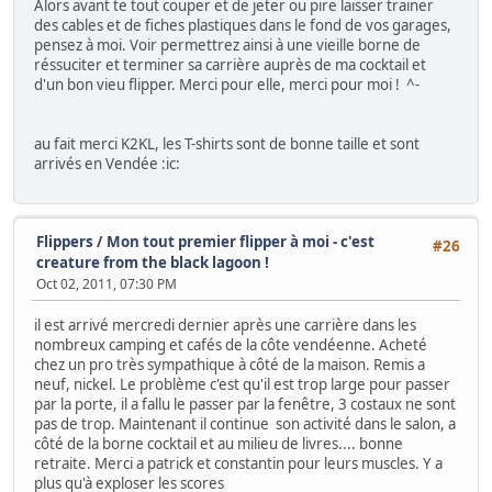
Alors avant te tout couper et de jeter ou pire laisser trainer
des cables et de fiches plastiques dans le fond de vos garages,
pensez à moi. Voir permettrez ainsi à une vieille borne de
réssuciter et terminer sa carrière auprès de ma cocktail et
d'un bon vieu flipper. Merci pour elle, merci pour moi ! ^-
au fait merci K2KL, les T-shirts sont de bonne taille et sont
arrivés en Vendée :ic:
Flippers
/
Mon tout premier flipper à moi - c'est
#26
creature from the black lagoon !
Oct 02, 2011, 07:30 PM
il est arrivé mercredi dernier après une carrière dans les
nombreux camping et cafés de la côte vendéenne. Acheté
chez un pro très sympathique à côté de la maison. Remis a
neuf, nickel. Le problème c'est qu'il est trop large pour passer
par la porte, il a fallu le passer par la fenêtre, 3 costaux ne sont
pas de trop. Maintenant il continue son activité dans le salon, a
côté de la borne cocktail et au milieu de livres.... bonne
retraite. Merci a patrick et constantin pour leurs muscles. Y a
plus qu'à exploser les scores