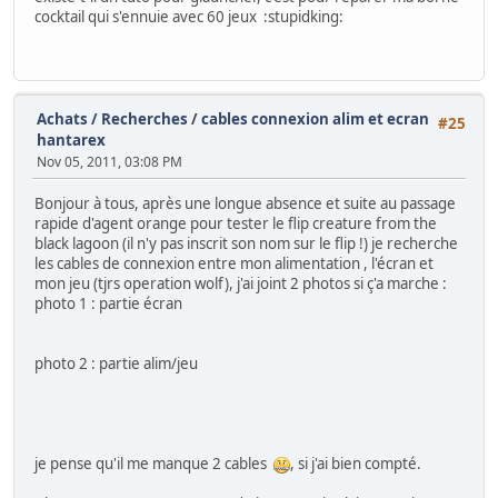
cocktail qui s'ennuie avec 60 jeux :stupidking:
Achats / Recherches
/
cables connexion alim et ecran
#25
hantarex
Nov 05, 2011, 03:08 PM
Bonjour à tous, après une longue absence et suite au passage
rapide d'agent orange pour tester le flip creature from the
black lagoon (il n'y pas inscrit son nom sur le flip !) je recherche
les cables de connexion entre mon alimentation , l'écran et
mon jeu (tjrs operation wolf), j'ai joint 2 photos si ç'a marche :
photo 1 : partie écran
photo 2 : partie alim/jeu
je pense qu'il me manque 2 cables
, si j'ai bien compté.