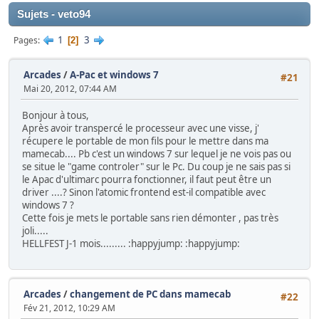
Sujets - veto94
1
3
Pages
2
Arcades
/
A-Pac et windows 7
#21
Mai 20, 2012, 07:44 AM
Bonjour à tous,
Après avoir transpercé le processeur avec une visse, j'
récupere le portable de mon fils pour le mettre dans ma
mamecab.... Pb c'est un windows 7 sur lequel je ne vois pas ou
se situe le "game controler" sur le Pc. Du coup je ne sais pas si
le Apac d'ultimarc pourra fonctionner, il faut peut être un
driver ....? Sinon l'atomic frontend est-il compatible avec
windows 7 ?
Cette fois je mets le portable sans rien démonter , pas très
joli.....
HELLFEST J-1 mois......... :happyjump: :happyjump:
Arcades
/
changement de PC dans mamecab
#22
Fév 21, 2012, 10:29 AM