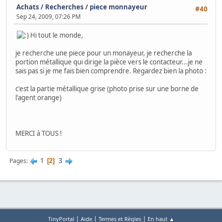
Achats / Recherches
/
piece monnayeur
#40
Sep 24, 2009, 07:26 PM
Hi tout le monde,
je recherche une piece pour un monayeur, je recherche la
portion métallique qui dirige la pièce vers le contacteur...je ne
sais pas si je me fais bien comprendre. Regardez bien la photo :
c'est la partie métallique grise (photo prise sur une borne de
l'agent orange)
MERCI à TOUS !
1
3
Pages
2
|
|
|
TinyPortal
Aide
Termes et Règles
En haut ▲