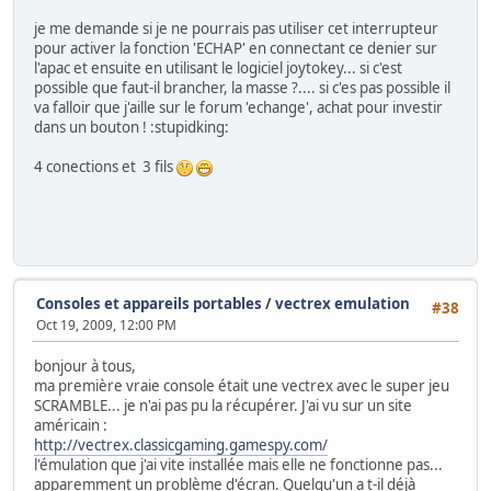
je me demande si je ne pourrais pas utiliser cet interrupteur
pour activer la fonction 'ECHAP' en connectant ce denier sur
l'apac et ensuite en utilisant le logiciel joytokey... si c'est
possible que faut-il brancher, la masse ?.... si c'es pas possible il
va falloir que j'aille sur le forum 'echange', achat pour investir
dans un bouton ! :stupidking:
4 conections et 3 fils
Consoles et appareils portables
/
vectrex emulation
#38
Oct 19, 2009, 12:00 PM
bonjour à tous,
ma première vraie console était une vectrex avec le super jeu
SCRAMBLE... je n'ai pas pu la récupérer. J'ai vu sur un site
américain :
http://vectrex.classicgaming.gamespy.com/
l'émulation que j'ai vite installée mais elle ne fonctionne pas...
apparemment un problème d'écran. Quelqu'un a t-il déjà