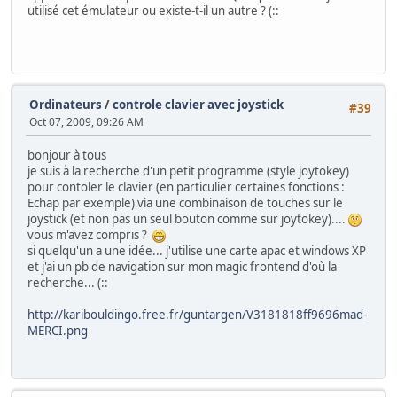
utilisé cet émulateur ou existe-t-il un autre ? (::
Ordinateurs
/
controle clavier avec joystick
#39
Oct 07, 2009, 09:26 AM
bonjour à tous
je suis à la recherche d'un petit programme (style joytokey)
pour contoler le clavier (en particulier certaines fonctions :
Echap par exemple) via une combinaison de touches sur le
joystick (et non pas un seul bouton comme sur joytokey)....
vous m'avez compris ?
si quelqu'un a une idée... j'utilise une carte apac et windows XP
et j'ai un pb de navigation sur mon magic frontend d'où la
recherche... (::
http://karibouldingo.free.fr/guntargen/V3181818ff9696mad-
MERCI.png