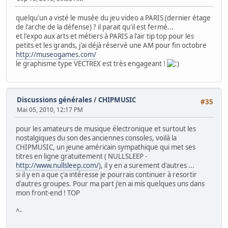
quelqu'un a visté le musée du jeu video a PARIS (dernier étage
de l'arche de la défense) ? il parait qu'il est fermé...
et l'expo aux arts et métiers à PARIS a l'air tip top pour les
petits et les grands, j'ai déjà réservé une AM pour fin octobre
http://museogames.com/
le graphisme type VECTREX est très engageant !
Discussions générales
/
CHIPMUSIC
#35
Mai 05, 2010, 12:17 PM
pour les amateurs de musique électronique et surtout les
nostalgiques du son des anciennes consoles, voilà la
CHIPMUSIC, un jeune américain sympathique qui met ses
titres en ligne gratuitement ( NULLSLEEP -
http://www.nullsleep.com/
), il y en a surement d'autres ...
si il y en a que ç'a intéresse je pourrais continuer à resortir
d'autres groupes. Pour ma part j'en ai mis quelques uns dans
mon front-end ! TOP
^-