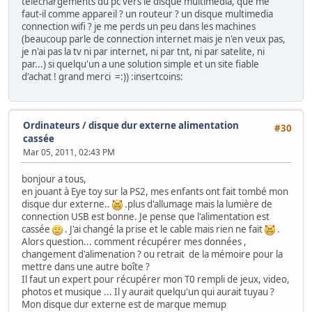
téléchargements du pc vers le disque multimedia, que me
faut-il comme appareil ? un routeur ? un disque multimedia
connection wifi ? je me perds un peu dans les machines
(beaucoup parle de connection internet mais je n'en veux pas,
je n'ai pas la tv ni par internet, ni par tnt, ni par satelite, ni
par...) si quelqu'un a une solution simple et un site fiable
d'achat ! grand merci =:)) :insertcoins:
Ordinateurs
/
disque dur externe alimentation
#30
cassée
Mar 05, 2011, 02:43 PM
bonjour a tous,
en jouant à Eye toy sur la PS2, mes enfants ont fait tombé mon
disque dur externe..
.plus d'allumage mais la lumière de
connection USB est bonne. Je pense que l'alimentation est
cassée
. J'ai changé la prise et le cable mais rien ne fait
.
Alors question... comment récupérer mes données ,
changement d'alimenation ? ou retrait de la mémoire pour la
mettre dans une autre boîte ?
Il faut un expert pour récupérer mon T0 rempli de jeux, video,
photos et musique ... Il y aurait quelqu'un qui aurait tuyau ?
Mon disque dur externe est de marque memup