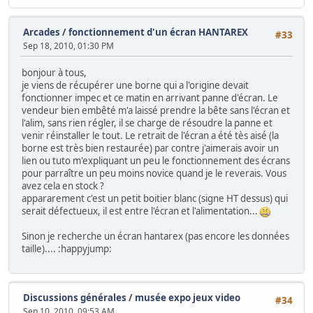
Arcades
/
fonctionnement d'un écran HANTAREX
#33
Sep 18, 2010, 01:30 PM
bonjour à tous,
je viens de récupérer une borne qui a l'origine devait
fonctionner impec et ce matin en arrivant panne d'écran. Le
vendeur bien embêté m'a laissé prendre la bête sans l'écran et
l'alim, sans rien régler, il se charge de résoudre la panne et
venir réinstaller le tout. Le retrait de l'écran a été tès aisé (la
borne est très bien restaurée) par contre j'aimerais avoir un
lien ou tuto m'expliquant un peu le fonctionnement des écrans
pour parraître un peu moins novice quand je le reverais. Vous
avez cela en stock ?
appararement c'est un petit boitier blanc (signe HT dessus) qui
serait défectueux, il est entre l'écran et l'alimentation...
Sinon je recherche un écran hantarex (pas encore les données
taille).... :happyjump:
Discussions générales
/
musée expo jeux video
#34
Sep 10, 2010, 09:53 AM