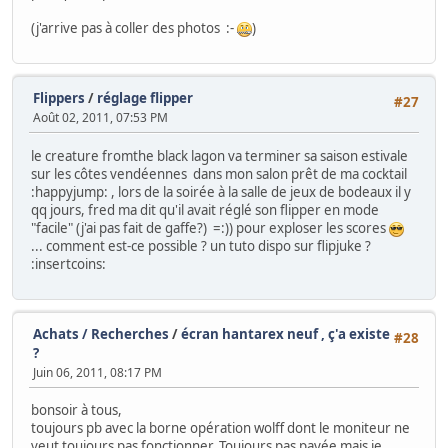
(j'arrive pas à coller des photos :-
)
Flippers
/
réglage flipper
#27
Août 02, 2011, 07:53 PM
le creature fromthe black lagon va terminer sa saison estivale
sur les côtes vendéennes dans mon salon prêt de ma cocktail
:happyjump: , lors de la soirée à la salle de jeux de bodeaux il y
qq jours, fred ma dit qu'il avait réglé son flipper en mode
"facile" (j'ai pas fait de gaffe?) =:)) pour exploser les scores
... comment est-ce possible ? un tuto dispo sur flipjuke ?
:insertcoins:
Achats / Recherches
/
écran hantarex neuf , ç'a existe
#28
?
Juin 06, 2011, 08:17 PM
bonsoir à tous,
toujours pb avec la borne opération wolff dont le moniteur ne
veut toujours pas fonctionner. Toujours pas payée mais je