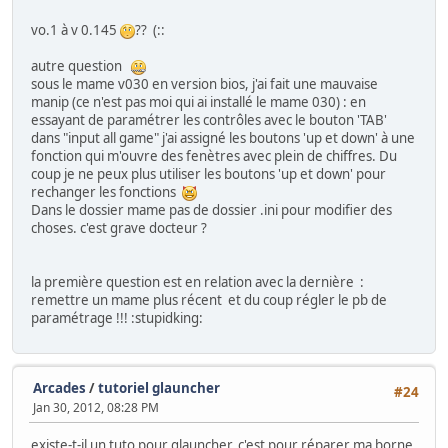
vo.1 à v 0.145
?? (::
autre question
sous le mame v030 en version bios, j'ai fait une mauvaise
manip (ce n'est pas moi qui ai installé le mame 030) : en
essayant de paramétrer les contrôles avec le bouton 'TAB'
dans "input all game" j'ai assigné les boutons 'up et down' à une
fonction qui m'ouvre des fenètres avec plein de chiffres. Du
coup je ne peux plus utiliser les boutons 'up et down' pour
rechanger les fonctions
Dans le dossier mame pas de dossier .ini pour modifier des
choses. c'est grave docteur ?
la première question est en relation avec la dernière :
remettre un mame plus récent et du coup régler le pb de
paramétrage !!! :stupidking:
Arcades
/
tutoriel glauncher
#24
Jan 30, 2012, 08:28 PM
existe-t-il un tuto pour glauncher, c'est pour réparer ma borne