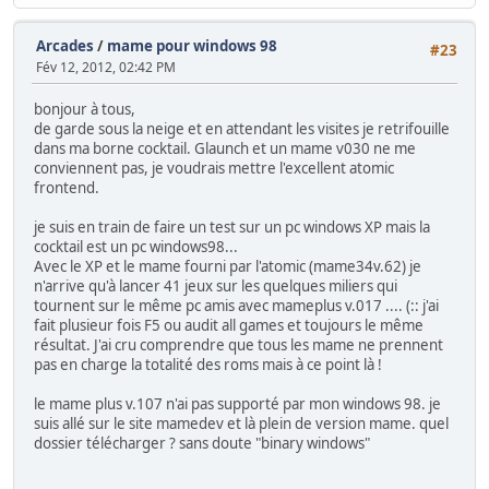
Arcades
/
mame pour windows 98
#23
Fév 12, 2012, 02:42 PM
bonjour à tous,
de garde sous la neige et en attendant les visites je retrifouille
dans ma borne cocktail. Glaunch et un mame v030 ne me
conviennent pas, je voudrais mettre l'excellent atomic
frontend.
je suis en train de faire un test sur un pc windows XP mais la
cocktail est un pc windows98...
Avec le XP et le mame fourni par l'atomic (mame34v.62) je
n'arrive qu'à lancer 41 jeux sur les quelques miliers qui
tournent sur le même pc amis avec mameplus v.017 .... (:: j'ai
fait plusieur fois F5 ou audit all games et toujours le même
résultat. J'ai cru comprendre que tous les mame ne prennent
pas en charge la totalité des roms mais à ce point là !
le mame plus v.107 n'ai pas supporté par mon windows 98. je
suis allé sur le site mamedev et là plein de version mame. quel
dossier télécharger ? sans doute "binary windows"