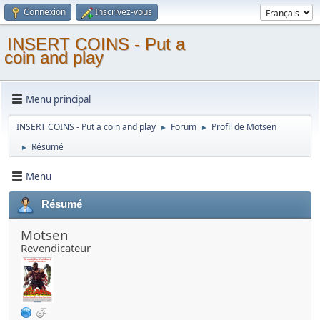
Connexion
Inscrivez-vous
INSERT COINS - Put a
coin and play
Menu principal
INSERT COINS - Put a coin and play
Forum
Profil de Motsen
►
►
Résumé
►
Menu
Résumé
Motsen
Revendicateur