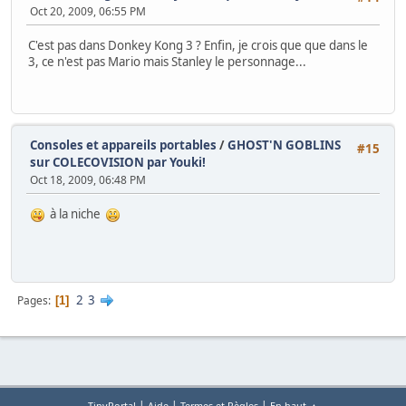
Oct 20, 2009, 06:55 PM
C'est pas dans Donkey Kong 3 ? Enfin, je crois que que dans le
3, ce n'est pas Mario mais Stanley le personnage...
Consoles et appareils portables
/
GHOST'N GOBLINS
#15
sur COLECOVISION par Youki!
Oct 18, 2009, 06:48 PM
à la niche
2
3
Pages
1
|
|
|
TinyPortal
Aide
Termes et Règles
En haut ▲