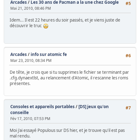
Arcades
/
Les 30 ans de Pacman a la une chez Google
#5
Mai 21, 2010, 08:46 PM
Idem... Il est 22 heures du soir passés, et je viens juste de
découvrir le truc
Arcades
/
info sur atomic fe
#6
Mar 23, 2010, 08:34 PM
De tête, je crois que si tu supprimes le fichier se terminant par
.cfg.dynaextlst, au relancement d'Atomic, il rescanne les roms
présentes.
Consoles et appareils portables
/
[DS] jeux qu'on
#7
conseille
Fév 17, 2010, 07:53 PM
Moi j'ai essayé Populous sur DS hier, et je trouve qu'il est pas
mal rendu.