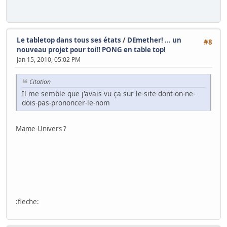
Le tabletop dans tous ses états
/
DEmether! ... un
#8
nouveau projet pour toi!! PONG en table top!
Jan 15, 2010, 05:02 PM
Citation
Il me semble que j'avais vu ça sur le-site-dont-on-ne-
dois-pas-prononcer-le-nom
Mame-Univers ?
:fleche: