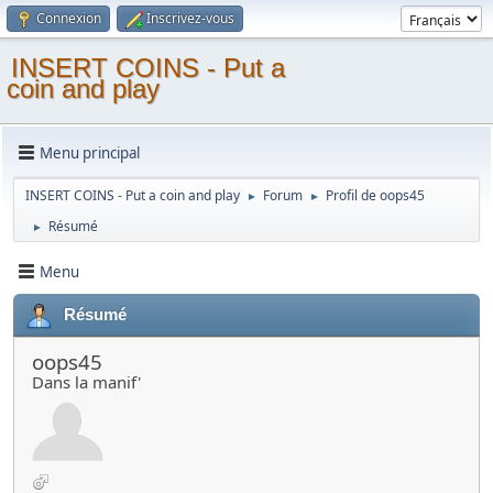
Connexion
Inscrivez-vous
INSERT COINS - Put a
coin and play
Menu principal
INSERT COINS - Put a coin and play
Forum
Profil de oops45
►
►
Résumé
►
Menu
Résumé
oops45
Dans la manif'