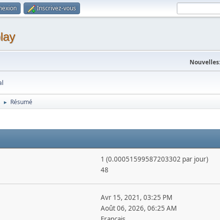
nexion
Inscrivez-vous
lay
Nouvelles
al
Résumé
►
1 (0.00051599587203302 par jour)
48
Avr 15, 2021, 03:25 PM
Août 06, 2026, 06:25 AM
Français