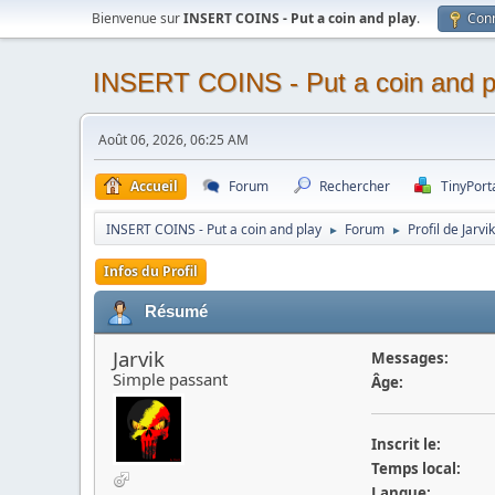
Bienvenue sur
INSERT COINS - Put a coin and play
.
Con
INSERT COINS - Put a coin and p
Août 06, 2026, 06:25 AM
Accueil
Forum
Rechercher
TinyPort
INSERT COINS - Put a coin and play
Forum
Profil de Jarvik
►
►
Infos du Profil
Résumé
Jarvik
Messages:
Simple passant
Âge:
Inscrit le:
Temps local:
Langue: