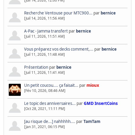
[Juil 14, 2026, 12:00 PM]
Recherche Ventouse pour MTC900...
par
bernice
[Juil 14, 2026, 11:56 AM]
A-Pac - Jamma transfert
par
bernice
[Juil 11, 2026, 11:51 AM]
Vous préparez vos decks comment,...
par
bernice
[Juil 11, 2026, 11:48 AM]
Présentation
par
bernice
[Juil 11, 2026, 11:41 AM]
Un petit coucou.... ça faisait...
par
mioux
[Fév 10, 2026, 08:46 AM]
Le topic des anniversaires...
par
GMD InsertCoins
[Oct 28, 2021, 11:11 PM]
[au risque de...] nahhhhh....
par
TamTam
[Jan 31, 2021, 06:15 PM]