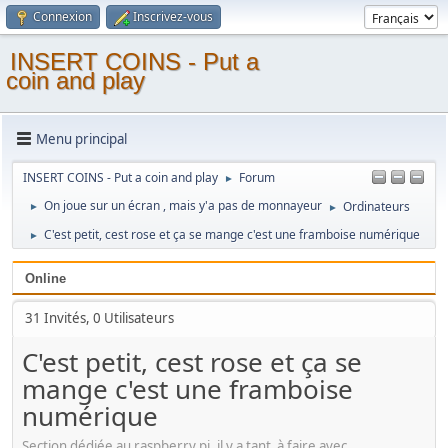
Connexion
Inscrivez-vous
INSERT COINS - Put a
coin and play
Menu principal
INSERT COINS - Put a coin and play
Forum
►
On joue sur un écran , mais y'a pas de monnayeur
Ordinateurs
►
►
C'est petit, cest rose et ça se mange c'est une framboise numérique
►
Online
31 Invités, 0 Utilisateurs
C'est petit, cest rose et ça se
mange c'est une framboise
numérique
Section dédiée au raspberry pi, il y a tant à faire avec