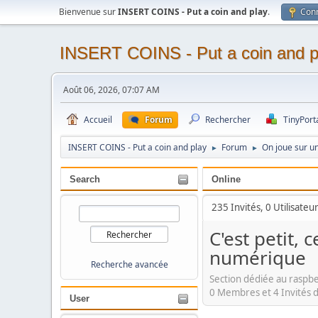
Bienvenue sur
INSERT COINS - Put a coin and play
.
Con
INSERT COINS - Put a coin and p
Août 06, 2026, 07:07 AM
Accueil
Forum
Rechercher
TinyPort
INSERT COINS - Put a coin and play
Forum
On joue sur u
►
►
Search
Online
235 Invités, 0 Utilisateu
C'est petit,
numérique
Recherche avancée
Section dédiée au raspberr
0 Membres et 4 Invités d
User