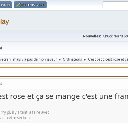
nexion
Inscrivez-vous
lay
Nouvelles:
Chuck Norris jou
al
n écran , mais y'a pas de monnayeur
Ordinateurs
C'est petit, cest rose e
►
►
rs
 cest rose et ça se mange c'est une fr
y pi, il y a tant à faire avec
ans cette section.