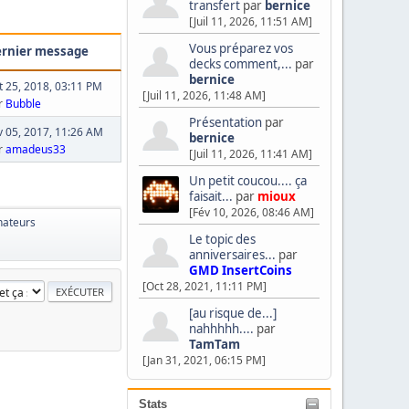
transfert
par
bernice
[Juil 11, 2026, 11:51 AM]
Vous préparez vos
rnier message
decks comment,...
par
bernice
t 25, 2018, 03:11 PM
[Juil 11, 2026, 11:48 AM]
r
Bubble
Présentation
par
v 05, 2017, 11:26 AM
bernice
r
amadeus33
[Juil 11, 2026, 11:41 AM]
Un petit coucou.... ça
faisait...
par
mioux
[Fév 10, 2026, 08:46 AM]
nateurs
Le topic des
anniversaires...
par
GMD InsertCoins
[Oct 28, 2021, 11:11 PM]
[au risque de...]
nahhhhh....
par
TamTam
[Jan 31, 2021, 06:15 PM]
Stats