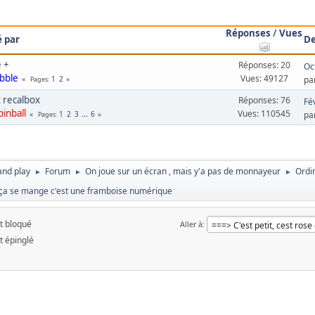
Réponses
/
Vues
 par
De
e +
Réponses: 20
Oc
bble
Vues: 49127
1
2
pa
Pages
t recalbox
Réponses: 76
Fé
pinball
Vues: 110545
1
2
3
...
6
pa
Pages
and play
Forum
On joue sur un écran , mais y'a pas de monnayeur
Ordi
►
►
►
et ça se mange c'est une framboise numérique
t bloqué
Aller à
t épinglé