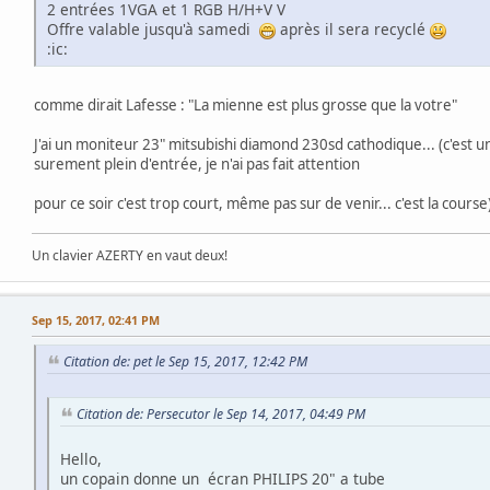
2 entrées 1VGA et 1 RGB H/H+V V
Offre valable jusqu'à samedi
après il sera recyclé
:ic:
comme dirait Lafesse : "La mienne est plus grosse que la votre"
J'ai un moniteur 23" mitsubishi diamond 230sd cathodique... (c'est 
surement plein d'entrée, je n'ai pas fait attention
pour ce soir c'est trop court, même pas sur de venir... c'est la course
Un clavier AZERTY en vaut deux!
Sep 15, 2017, 02:41 PM
Citation de: pet le Sep 15, 2017, 12:42 PM
Citation de: Persecutor le Sep 14, 2017, 04:49 PM
Hello,
un copain donne un écran PHILIPS 20" a tube