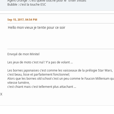
Agent Orange : c'est quelle touche pour le "Enter Initials"
Bubble : c'est la touche ESC
Sep 15, 2017, 04:54 PM
Hello mon vieux je tente pour ce soir
Envoyé de mon Minitel
Les jeux de moto c'est nul ! Y'a pas de volant ...
Les bornes japonaises c'est comme les vaisseaux de la prélogie Star Wars,
c'est beau, lisse et parfaitement fonctionnel;
Alors que les bornes old school c'est un peu comme le Faucon Millenium qu
vitesse lumière,
c'est chiant mais c'est tellement plus attachant ...
DX