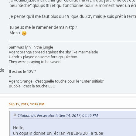
peu "sèche" gloups !!!) et qui fonctionne pour le moment avec un écr
Je pense qu'il me faut plus du 19' que du 20', mais je suis prêt à tent
Tu peux me le ramener demain stp ?
Merci
Sam was lyin' in the jungle
Agent orange spread against the sky like marmalade
Hendrix played on some foreign jukebox
They were praying to be saved
--
 de
Il est où le 12V ?
--
Agent Orange : c'est quelle touche pour le "Enter Initials"
Bubble : c'est la touche ESC
Sep 15, 2017, 12:42 PM
Citation de: Persecutor le Sep 14, 2017, 04:49 PM
Hello,
un copain donne un écran PHILIPS 20" a tube