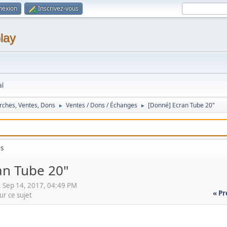
nexion
Inscrivez-vous
lay
al
rches, Ventes, Dons
Ventes / Dons / Échanges
[Donné] Ecran Tube 20"
►
►
rs
an Tube 20"
 Sep 14, 2017, 04:49 PM
« P
ur ce sujet