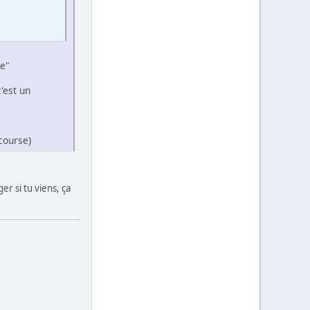
re"
'est un
 course)
er si tu viens, ça