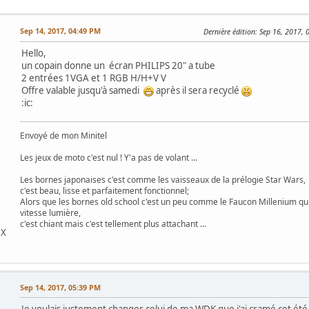
Sep 14, 2017, 04:49 PM
Dernière édition
: Sep 16, 2017, 
Hello,
un copain donne un écran PHILIPS 20" a tube
2 entrées 1VGA et 1 RGB H/H+V V
Offre valable jusqu'à samedi
après il sera recyclé
:ic:
Envoyé de mon Minitel
Les jeux de moto c'est nul ! Y'a pas de volant ...
Les bornes japonaises c'est comme les vaisseaux de la prélogie Star Wars,
c'est beau, lisse et parfaitement fonctionnel;
Alors que les bornes old school c'est un peu comme le Faucon Millenium qu
vitesse lumière,
c'est chiant mais c'est tellement plus attachant ...
DX
Sep 14, 2017, 05:39 PM
Je voulais justement changer celui de ma WDK que j'ai cramé cet été