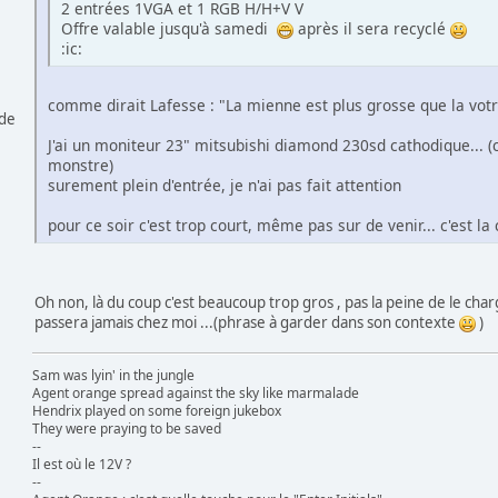
2 entrées 1VGA et 1 RGB H/H+V V
Offre valable jusqu'à samedi
après il sera recyclé
:ic:
comme dirait Lafesse : "La mienne est plus grosse que la vot
 de
J'ai un moniteur 23" mitsubishi diamond 230sd cathodique... (c
monstre)
surement plein d'entrée, je n'ai pas fait attention
pour ce soir c'est trop court, même pas sur de venir... c'est la
Oh non, là du coup c'est beaucoup trop gros , pas la peine de le charg
passera jamais chez moi ...(phrase à garder dans son contexte
)
Sam was lyin' in the jungle
Agent orange spread against the sky like marmalade
Hendrix played on some foreign jukebox
They were praying to be saved
--
Il est où le 12V ?
--