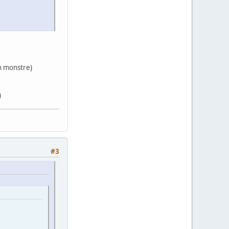
un monstre)
)
#3