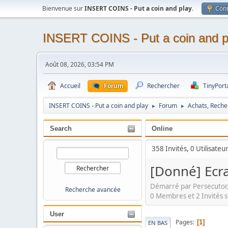
Bienvenue sur
INSERT COINS - Put a coin and play
.
Con
INSERT COINS - Put a coin and p
Août 08, 2026, 03:54 PM
Accueil
Forum
Rechercher
TinyPort
INSERT COINS - Put a coin and play
Forum
Achats, Reche
►
►
Search
Online
358 Invités, 0 Utilisateu
[Donné] Ecr
Démarré par Persecutor,
Recherche avancée
0 Membres et 2 Invités s
User
Pages
1
EN BAS