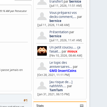
transfert
par
bernice
[Juil 11, 2026, 11:51 AM]
09:16 AM par Persecutor
Vous préparez vos
decks comment,...
par
bernice
[Juil 11, 2026, 11:48 AM]
Présentation
par
bernice
[Juil 11, 2026, 11:41 AM]
Un petit coucou.... ça
faisait...
par
mioux
[Fév 10, 2026, 08:46 AM]
Le topic des
anniversaires...
par
i passe jamais en
GMD InsertCoins
[Oct 28, 2021, 11:11 PM]
[au risque de...]
nahhhhh....
par
TamTam
[Jan 31, 2021, 06:15 PM]
#1
Stats
 (une rotation un