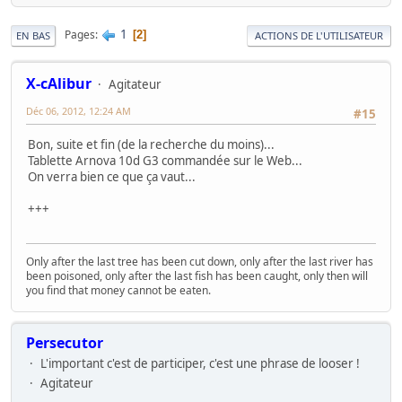
1
Pages
2
EN BAS
ACTIONS DE L'UTILISATEUR
X-cAlibur
Agitateur
Déc 06, 2012, 12:24 AM
#15
Bon, suite et fin (de la recherche du moins)...
Tablette Arnova 10d G3 commandée sur le Web...
On verra bien ce que ça vaut...
+++
Only after the last tree has been cut down, only after the last river has
been poisoned, only after the last fish has been caught, only then will
you find that money cannot be eaten.
Persecutor
L'important c'est de participer, c'est une phrase de looser !
Agitateur