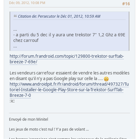
Déc 09, 2012, 10:08 PM
#16
Citation de: Persecutor le Déc 01, 2012, 10:59 AM
...
- a parti du 5 dec il y aura une trekstor 7" 1,2 Ghz a 69E
chez carrouf
...
http://forum.frandroid.com/topic/129800-trekstor-surftab-
breeze-7-69e/
Les vendeurs carrefour essaient de vendre les autres modèles
en disant qu'il n'y a pas Google play sur celle la ....
http://www.androidpit.fr/fr/android/forum/thread/497327/Tu
toriel-Installer-le-Google-Play-Store-sur-la-Trekstor-SurfTab-
Breeze-7-0
:ic:
Envoyé de mon Minitel
Les jeux de moto c'est nul ! Y'a pas de volant ...