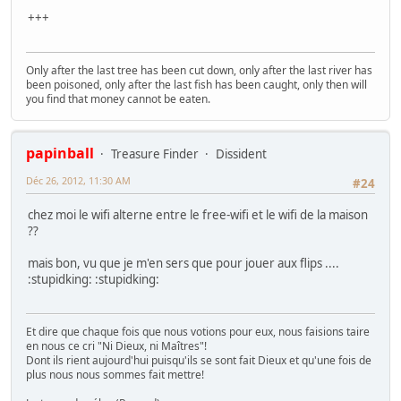
+++
Only after the last tree has been cut down, only after the last river has
been poisoned, only after the last fish has been caught, only then will
you find that money cannot be eaten.
papinball
Treasure Finder
Dissident
Déc 26, 2012, 11:30 AM
#24
chez moi le wifi alterne entre le free-wifi et le wifi de la maison
??
mais bon, vu que je m'en sers que pour jouer aux flips ....
:stupidking: :stupidking:
Et dire que chaque fois que nous votions pour eux, nous faisions taire
en nous ce cri "Ni Dieux, ni Maîtres"!
Dont ils rient aujourd'hui puisqu'ils se sont fait Dieux et qu'une fois de
plus nous nous sommes fait mettre!