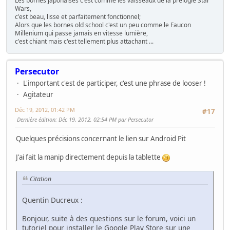
Les bornes japonaises c'est comme les vaisseaux de la prélogie Star
Wars,
c'est beau, lisse et parfaitement fonctionnel;
Alors que les bornes old school c'est un peu comme le Faucon
Millenium qui passe jamais en vitesse lumière,
c'est chiant mais c'est tellement plus attachant ...
Persecutor
L'important c'est de participer, c'est une phrase de looser !
Agitateur
Déc 19, 2012, 01:42 PM
#17
Dernière édition
: Déc 19, 2012, 02:54 PM par Persecutor
Quelques précisions concernant le lien sur Android Pit
J'ai fait la manip directement depuis la tablette
Citation
Quentin Ducreux :
Bonjour, suite à des questions sur le forum, voici un
tutoriel pour installer le Google Play Store sur une