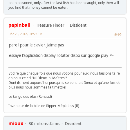
been poisoned, only after the last fish has been caught, only then will
you find that money cannot be eaten.
papinball
Treasure Finder
Dissident
Déc 25, 2012, 01:59 PM
#19
pareil pour le clavier, j'aime pas
essaye l'application display rotator dispo sur google play ^-
Et dire que chaque fois que nous votions pour eux, nous faisions taire
en nous ce cri "Ni Dieux, ni Maîtres"!
Dont ils rient aujourd'hui puisqu'ils se sont fait Dieux et qu'une fois de
plus nous nous sommes fait mettre!
Le tango des élus (Renaud)
Inventeur de la bille de flipper Méplaless (R)
mioux
30 millions d'amis
Dissident