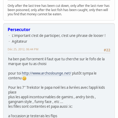
Only after the last tree has been cut down, only after the last river has
been poisoned, only after the last fish has been caught, only then will
you find that money cannot be eaten.
Persecutor
L'important c'est de participer, c'est une phrase de looser !
Agitateur
Déc 25, 2012, 06:44 PM
#22
ha ben pas forcement il faut que tu cherche sur le fofo de la
marque que tu as choisi
pour toi
http://www.archoslounge.net/
plutôt sympa le
contenu
Pour les 7" Trekstor le papa noël les a livrées avec l'appli kids
place
plus les appli incontournables de gamins , andry birds ,
gangnam style , funny face , etc ...
les filles sont contentes et papa aussi :ic:
a l'occasion je testerais les flips