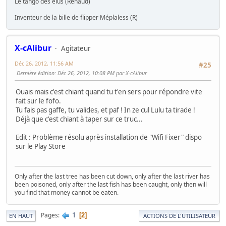
Le tango des élus (Renaud)
Inventeur de la bille de flipper Méplaless (R)
X-cAlibur
Agitateur
Déc 26, 2012, 11:56 AM
#25
Dernière édition
: Déc 26, 2012, 10:08 PM par X-cAlibur
Ouais mais c'est chiant quand tu t'en sers pour répondre vite
fait sur le fofo.
Tu fais pas gaffe, tu valides, et paf ! In ze cul Lulu ta tirade !
Déjà que c'est chiant à taper sur ce truc...
Edit : Problème résolu après installation de "Wifi Fixer" dispo
sur le Play Store
Only after the last tree has been cut down, only after the last river has
been poisoned, only after the last fish has been caught, only then will
you find that money cannot be eaten.
1
Pages
2
EN HAUT
ACTIONS DE L'UTILISATEUR