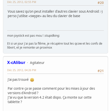
Déc 25, 2012, 02:55 PM
#20
Vous savez qu'on peut installer d'autres clavier sous Android :-)
perso j'utilise «swype» au lieu du clavier de base
mon joystick est pas mou ! :stupidking:
Et si un jour j'ai pas la flême, je récupère tout les qcow et les confs de
libvirt, et je remonte un proxmox
X-cAlibur
Agitateur
Déc 25, 2012, 04:26 PM
#21
J'ai pas trouvé
Par contre ça se passe comment pour les mises à jour des
versions d'Android ?
J"ai vu que la version 4.2 était dispo. Ça monte sur cette
tablette ?