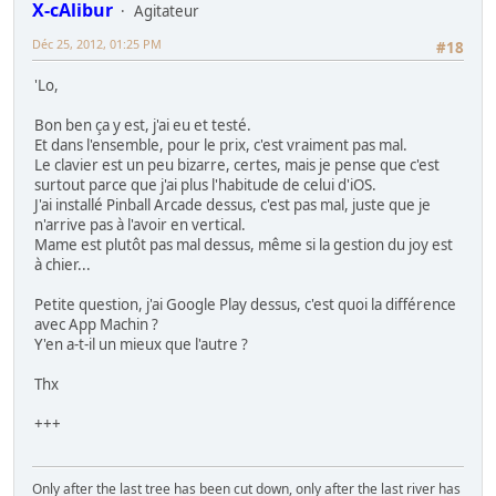
X-cAlibur
Agitateur
Déc 25, 2012, 01:25 PM
#18
'Lo,
Bon ben ça y est, j'ai eu et testé.
Et dans l'ensemble, pour le prix, c'est vraiment pas mal.
Le clavier est un peu bizarre, certes, mais je pense que c'est
surtout parce que j'ai plus l'habitude de celui d'iOS.
J'ai installé Pinball Arcade dessus, c'est pas mal, juste que je
n'arrive pas à l'avoir en vertical.
Mame est plutôt pas mal dessus, même si la gestion du joy est
à chier...
Petite question, j'ai Google Play dessus, c'est quoi la différence
avec App Machin ?
Y'en a-t-il un mieux que l'autre ?
Thx
+++
Only after the last tree has been cut down, only after the last river has