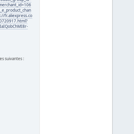
merchant_id=106
_e_product_chan
/fr.aliexpress.co
20720917.html?
IaIQobChMI8r-
es suivantes :