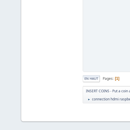
Pages
1
EN HAUT
INSERT COINS - Put a coin 
connection hdmi raspbe
►