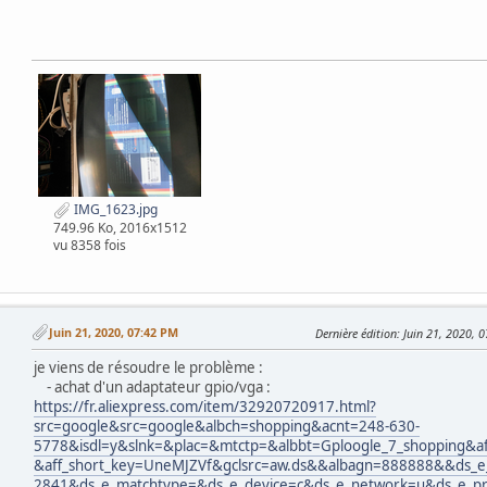
IMG_1623.jpg
749.96 Ko, 2016x1512
vu 8358 fois
Juin 21, 2020, 07:42 PM
Dernière édition
: Juin 21, 2020, 
je viens de résoudre le problème :
- achat d'un adaptateur gpio/vga :
https://fr.aliexpress.com/item/32920720917.html?
src=google&src=google&albch=shopping&acnt=248-630-
5778&isdl=y&slnk=&plac=&mtctp=&albbt=Gploogle_7_shopping&af
&aff_short_key=UneMJZVf&gclsrc=aw.ds&&albagn=888888&&ds_
2841&ds_e_matchtype=&ds_e_device=c&ds_e_network=u&ds_e_pr