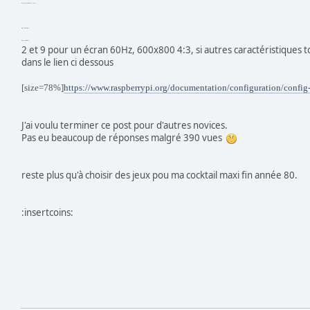
display_default_lcd=1
dpi_group=2
dpi_mode=9
2 et 9 pour un écran 60Hz, 600x800 4:3, si autres caractéristiques t
dans le lien ci dessous
[size=78%]
https://www.raspberrypi.org/documentation/configuration/config
J'ai voulu terminer ce post pour d'autres novices.
Pas eu beaucoup de réponses malgré 390 vues
reste plus qu'à choisir des jeux pou ma cocktail maxi fin année 80.
:insertcoins: