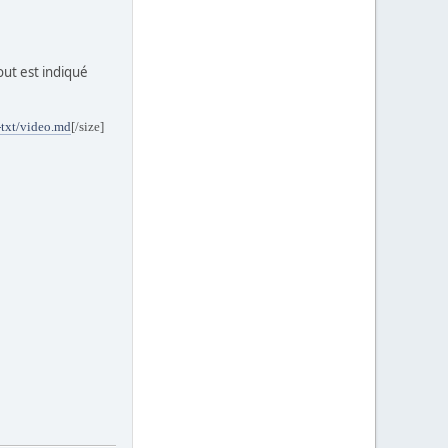
out est indiqué
-txt/video.md
[/size]