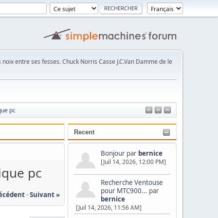
noix entre ses fesses. Chuck Norris Casse J.C.Van Damme de le
que pc
Recent
Bonjour
par
bernice
[Juil 14, 2026, 12:00 PM]
ique pc
Recherche Ventouse
pour MTC900...
par
récédent
-
Suivant »
bernice
[Juil 14, 2026, 11:56 AM]