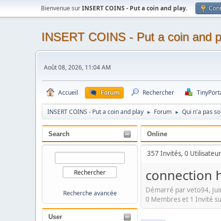
Bienvenue sur
INSERT COINS - Put a coin and play
.
Con
INSERT COINS - Put a coin and p
Août 08, 2026, 11:04 AM
Accueil
Forum
Rechercher
TinyPort
INSERT COINS - Put a coin and play
Forum
Qui n'a pas s
►
►
Search
Online
357 Invités, 0 Utilisateu
connection h
Démarré par veto94, Jui
Recherche avancée
0 Membres et 1 Invité su
User