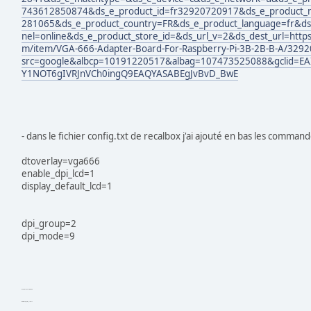
743612850874&ds_e_product_id=fr32920720917&ds_e_product_
281065&ds_e_product_country=FR&ds_e_product_language=fr&ds
nel=online&ds_e_product_store_id=&ds_url_v=2&ds_dest_url=https:/
m/item/VGA-666-Adapter-Board-For-Raspberry-Pi-3B-2B-B-A/329
src=google&albcp=10191220517&albag=107473525088&gclid=EA
Y1NOT6gIVRJnVCh0ingQ9EAQYASABEgJvBvD_BwE
- dans le fichier config.txt de recalbox j'ai ajouté en bas les command
dtoverlay=vga666
enable_dpi_lcd=1
display_default_lcd=1
dpi_group=2
dpi_mode=9
dtoverlay=vga666
enable_dpi_lcd=1