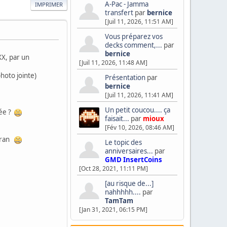
A-Pac - Jamma
IMPRIMER
transfert
par
bernice
[Juil 11, 2026, 11:51 AM]
Vous préparez vos
decks comment,...
par
bernice
XX, par un
[Juil 11, 2026, 11:48 AM]
hoto jointe)
Présentation
par
bernice
[Juil 11, 2026, 11:41 AM]
Un petit coucou.... ça
dée ?
faisait...
par
mioux
[Fév 10, 2026, 08:46 AM]
écran
Le topic des
anniversaires...
par
GMD InsertCoins
[Oct 28, 2021, 11:11 PM]
[au risque de...]
nahhhhh....
par
TamTam
[Jan 31, 2021, 06:15 PM]