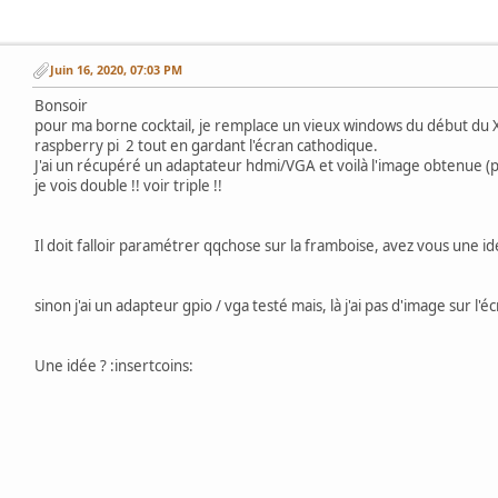
Juin 16, 2020, 07:03 PM
Bonsoir
pour ma borne cocktail, je remplace un vieux windows du début du 
raspberry pi 2 tout en gardant l'écran cathodique.
J'ai un récupéré un adaptateur hdmi/VGA et voilà l'image obtenue (p
je vois double !! voir triple !!
Il doit falloir paramétrer qqchose sur la framboise, avez vous une i
sinon j'ai un adapteur gpio / vga testé mais, là j'ai pas d'image sur l'
Une idée ? :insertcoins: