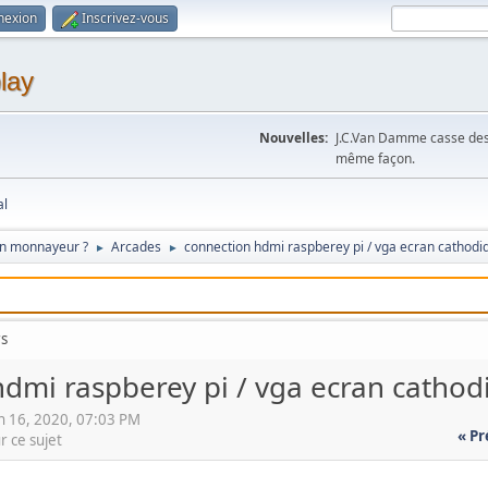
nexion
Inscrivez-vous
lay
Nouvelles:
J.C.Van Damme casse des 
même façon.
al
on monnayeur ?
Arcades
connection hdmi raspberey pi / vga ecran cathodi
►
►
rs
dmi raspberey pi / vga ecran cathod
n 16, 2020, 07:03 PM
« P
r ce sujet