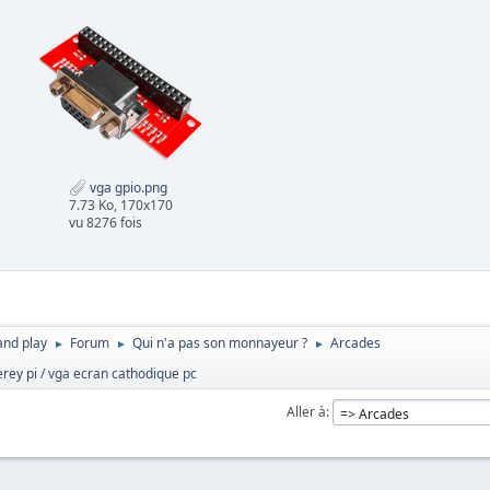
vga gpio.png
7.73 Ko, 170x170
vu 8276 fois
and play
Forum
Qui n'a pas son monnayeur ?
Arcades
►
►
►
rey pi / vga ecran cathodique pc
Aller à