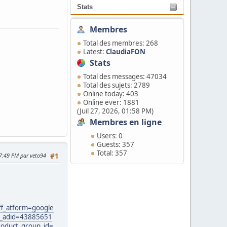
Stats
Membres
Total des membres: 268
Latest:
ClaudiaFON
Stats
Total des messages: 47034
Total des sujets: 2789
Online today: 403
Online ever: 1881
(Juil 27, 2026, 01:58 PM)
Membres en ligne
Users: 0
Guests: 357
Total: 357
07:49 PM par veto94
#1
f_atform=google
e_adid=43885651
oduct_group_id=