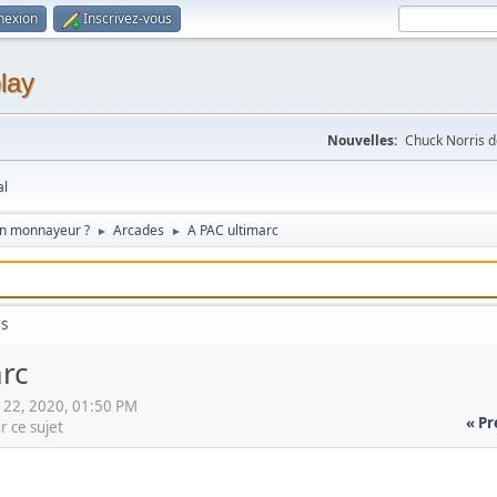
nexion
Inscrivez-vous
lay
Nouvelles:
Chuck Norris d
al
on monnayeur ?
Arcades
A PAC ultimarc
►
►
rs
rc
l 22, 2020, 01:50 PM
« P
r ce sujet