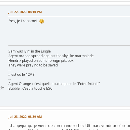
Juil 22, 2020, 08:10 PM
Yes, je transmet
Sam was lyin' in the jungle
Agent orange spread against the sky like marmalade
Hendrix played on some foreign jukebox
They were praying to be saved
--
Il est où le 12V ?
--
Agent Orange : c'est quelle touche pour le "Enter Initials"
 de
Bubble : c'est la touche ESC
Juil 23, 2020, 08:39 AM
:happyjump: je viens de commander chez Ultimarc vendeur sérieux