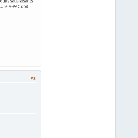
duits satisfaisants
.. le A-PAC doit
#3