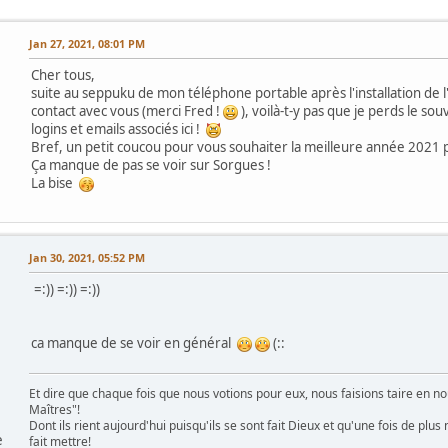
Jan 27, 2021, 08:01 PM
Cher tous,
suite au seppuku de mon téléphone portable après l'installation de l
contact avec vous (merci Fred !
), voilà-t-y pas que je perds le so
logins et emails associés ici !
Bref, un petit coucou pour vous souhaiter la meilleure année 2021 p
Ça manque de pas se voir sur Sorgues !
La bise
Jan 30, 2021, 05:52 PM
=:)) =:)) =:))
ca manque de se voir en général
(::
Et dire que chaque fois que nous votions pour eux, nous faisions taire en nou
Maîtres"!
Dont ils rient aujourd'hui puisqu'ils se sont fait Dieux et qu'une fois de p
e
fait mettre!