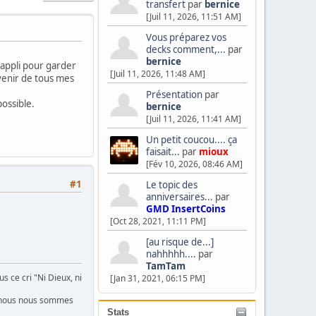
transfert
par
bernice
[Juil 11, 2026, 11:51 AM]
Vous préparez vos
decks comment,...
par
bernice
'appli pour garder
[Juil 11, 2026, 11:48 AM]
uvenir de tous mes
Présentation
par
ossible.
bernice
[Juil 11, 2026, 11:41 AM]
Un petit coucou.... ça
faisait...
par
mioux
[Fév 10, 2026, 08:46 AM]
#1
Le topic des
anniversaires...
par
GMD InsertCoins
[Oct 28, 2021, 11:11 PM]
[au risque de...]
nahhhhh....
par
TamTam
s ce cri "Ni Dieux, ni
[Jan 31, 2021, 06:15 PM]
lus nous nous sommes
Stats