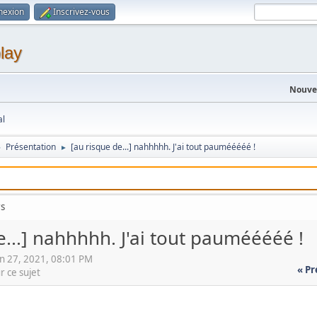
nexion
Inscrivez-vous
lay
Nouvel
al
Présentation
[au risque de...] nahhhhh. J'ai tout paumééééé !
►
►
rs
e...] nahhhhh. J'ai tout paumééééé !
n 27, 2021, 08:01 PM
« P
r ce sujet