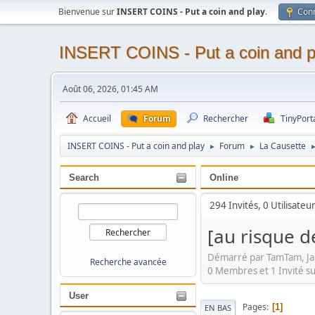
Bienvenue sur
INSERT COINS - Put a coin and play
.
Con
INSERT COINS - Put a coin and p
Août 06, 2026, 01:45 AM
Accueil
Forum
Rechercher
TinyPort
INSERT COINS - Put a coin and play
Forum
La Causette
►
►
Search
Online
294 Invités, 0 Utilisateu
[au risque d
Démarré par TamTam, Ja
Recherche avancée
0 Membres et 1 Invité su
User
Pages
1
EN BAS