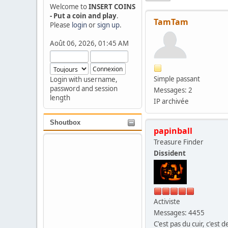
Welcome to
INSERT COINS
- Put a coin and play
.
TamTam
Please
login
or
sign up
.
Août 06, 2026, 01:45 AM
Simple passant
Login with username,
password and session
Messages: 2
length
IP archivée
Shoutbox
papinball
Treasure Finder
Dissident
Activiste
Messages: 4455
C'est pas du cuir, c'est d