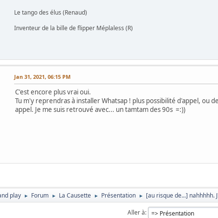
Le tango des élus (Renaud)
Inventeur de la bille de flipper Méplaless (R)
Jan 31, 2021, 06:15 PM
C'est encore plus vrai oui.
Tu m'y reprendras à installer Whatsap ! plus possibilité d'appel, ou 
appel. Je me suis retrouvé avec... un tamtam des 90s =:))
and play
Forum
La Causette
Présentation
[au risque de...] nahhhhh. 
►
►
►
►
Aller à