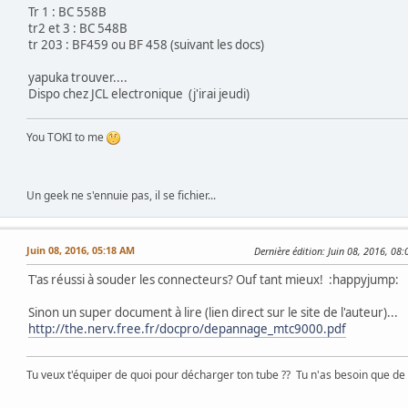
Tr 1 : BC 558B
tr2 et 3 : BC 548B
tr 203 : BF459 ou BF 458 (suivant les docs)
yapuka trouver....
Dispo chez JCL electronique (j'irai jeudi)
You TOKI to me
Un geek ne s'ennuie pas, il se fichier...
Juin 08, 2016, 05:18 AM
Dernière édition
: Juin 08, 2016, 08
T'as réussi à souder les connecteurs? Ouf tant mieux! :happyjump:
Sinon un super document à lire (lien direct sur le site de l'auteur)...
http://the.nerv.free.fr/docpro/depannage_mtc9000.pdf
Tu veux t'équiper de quoi pour décharger ton tube ?? Tu n'as besoin que de ta