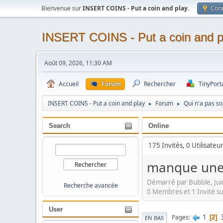
Bienvenue sur
INSERT COINS - Put a coin and play
.
Con
INSERT COINS - Put a coin and p
Août 09, 2026, 11:30 AM
Accueil
Forum
Rechercher
TinyPort
INSERT COINS - Put a coin and play
Forum
Qui n'a pas s
►
►
Search
Online
175 Invités, 0 Utilisateu
manque une 
Démarré par Bubble, Jui
Recherche avancée
0 Membres et 1 Invité su
User
1
Pages
2
EN BAS