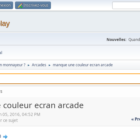
nexion
Inscrivez-vous
lay
Nouvelles:
Quand 
al
on monnayeur ?
Arcades
manque une couleur ecran arcade
►
►
rs
couleur ecran arcade
n 05, 2016, 04:52 PM
« P
r ce sujet
3