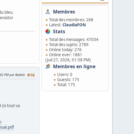
Membres
du bleu.
ansistor
Total des membres: 268
Latest:
ClaudiaFON
Stats
Total des messages: 47034
Total des sujets: 2789
Online today: 276
Online ever: 1881
(Juil 27, 2026, 01:58 PM)
Membres en ligne
Users: 0
8:02 PM par Bubble
#16
Guests: 175
Total: 175
 (si tout va
-
ual.pdf