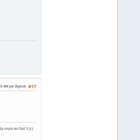
:05 AM par Biglunk
#17
 main en fait !! (c)