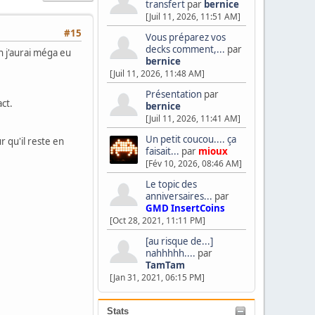
transfert
par
bernice
[Juil 11, 2026, 11:51 AM]
#15
Vous préparez vos
decks comment,...
par
n j'aurai méga eu
bernice
[Juil 11, 2026, 11:48 AM]
Présentation
par
act.
bernice
[Juil 11, 2026, 11:41 AM]
Un petit coucou.... ça
r qu'il reste en
faisait...
par
mioux
[Fév 10, 2026, 08:46 AM]
Le topic des
anniversaires...
par
GMD InsertCoins
[Oct 28, 2021, 11:11 PM]
[au risque de...]
nahhhhh....
par
TamTam
[Jan 31, 2021, 06:15 PM]
Stats