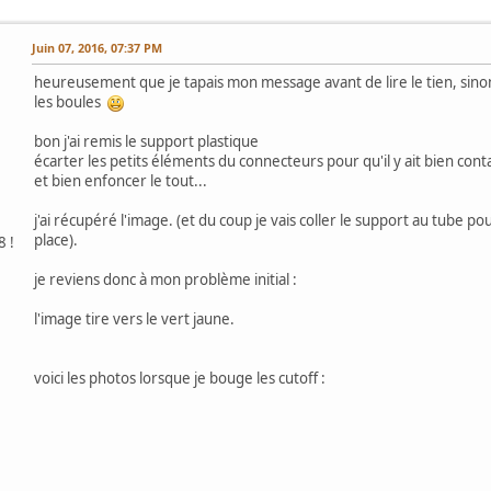
Juin 07, 2016, 07:37 PM
heureusement que je tapais mon message avant de lire le tien, sino
les boules
bon j'ai remis le support plastique
écarter les petits éléments du connecteurs pour qu'il y ait bien cont
et bien enfoncer le tout...
j'ai récupéré l'image. (et du coup je vais coller le support au tube pou
place).
8 !
je reviens donc à mon problème initial :
l'image tire vers le vert jaune.
voici les photos lorsque je bouge les cutoff :