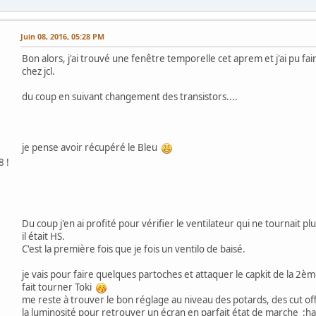
Juin 08, 2016, 05:28 PM
Bon alors, j'ai trouvé une fenêtre temporelle cet aprem et j'ai pu f
chez jcl.
du coup en suivant changement des transistors....
je pense avoir récupéré le Bleu
8 !
Du coup j'en ai profité pour vérifier le ventilateur qui ne tournait plus
il était HS.
C'est la première fois que je fois un ventilo de baisé.
je vais pour faire quelques partoches et attaquer le capkit de la 2èm
fait tourner Toki
me reste à trouver le bon réglage au niveau des potards, des cut off
la luminosité pour retrouver un écran en parfait état de marche :