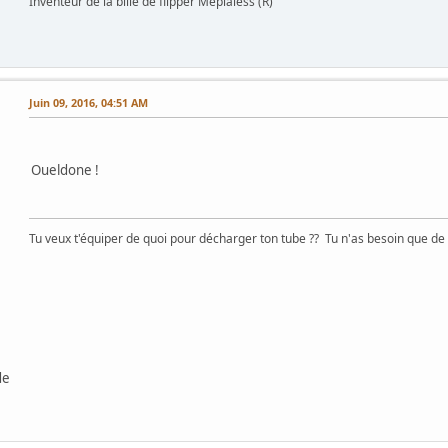
Inventeur de la bille de flipper Méplaless (R)
Juin 09, 2016, 04:51 AM
Oueldone !
Tu veux t'équiper de quoi pour décharger ton tube ?? Tu n'as besoin que de ta
de