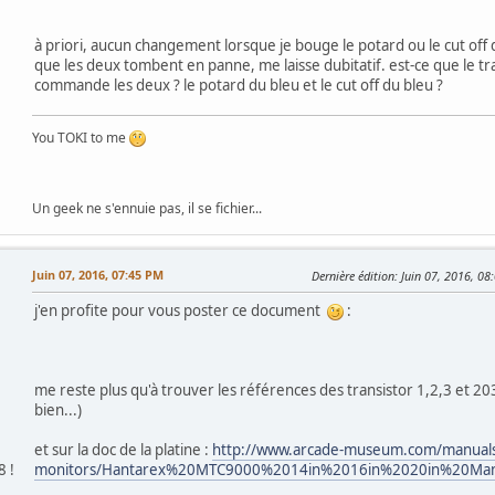
à priori, aucun changement lorsque je bouge le potard ou le cut off 
que les deux tombent en panne, me laisse dubitatif. est-ce que le tr
commande les deux ? le potard du bleu et le cut off du bleu ?
You TOKI to me
Un geek ne s'ennuie pas, il se fichier...
Juin 07, 2016, 07:45 PM
Dernière édition
: Juin 07, 2016, 0
j'en profite pour vous poster ce document
:
me reste plus qu'à trouver les références des transistor 1,2,3 et 203
bien...)
et sur la doc de la platine :
http://www.arcade-museum.com/manuals
monitors/Hantarex%20MTC9000%2014in%2016in%2020in%20Man
8 !