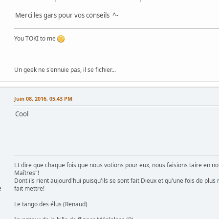
Merci les gars pour vos conseils ^-
You TOKI to me
Un geek ne s'ennuie pas, il se fichier...
Juin 08, 2016, 05:43 PM
Cool
Et dire que chaque fois que nous votions pour eux, nous faisions taire en nou
Maîtres"!
Dont ils rient aujourd'hui puisqu'ils se sont fait Dieux et qu'une fois de p
e
fait mettre!
Le tango des élus (Renaud)