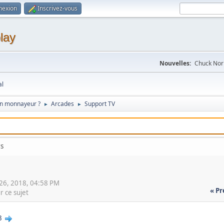
nexion
Inscrivez-vous
lay
Nouvelles:
Chuck Norr
al
on monnayeur ?
Arcades
Support TV
►
►
rs
 26, 2018, 04:58 PM
« P
r ce sujet
3