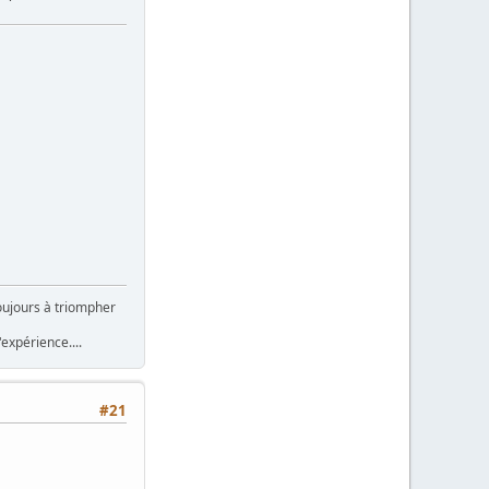
toujours à triompher
érience....
#21