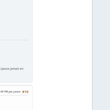
i passe jamais en
2:49 PM par jurace
#19