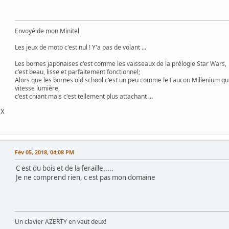
Envoyé de mon Minitel
Les jeux de moto c'est nul ! Y'a pas de volant ...
Les bornes japonaises c'est comme les vaisseaux de la prélogie Star Wars,
c'est beau, lisse et parfaitement fonctionnel;
Alors que les bornes old school c'est un peu comme le Faucon Millenium qu
vitesse lumière,
c'est chiant mais c'est tellement plus attachant ...
DX
Fév 05, 2018, 04:08 PM
C est du bois et de la feraille.....
Je ne comprend rien, c est pas mon domaine
Un clavier AZERTY en vaut deux!