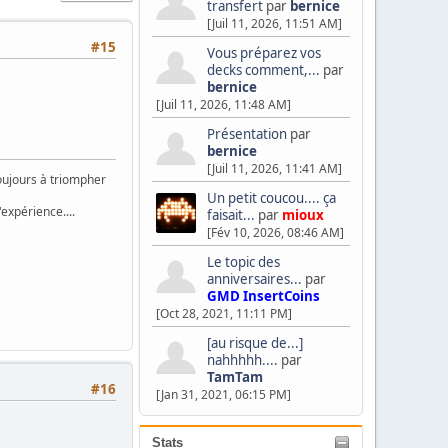
transfert
par
bernice
[Juil 11, 2026, 11:51 AM]
#15
Vous préparez vos
decks comment,...
par
bernice
[Juil 11, 2026, 11:48 AM]
Présentation
par
bernice
[Juil 11, 2026, 11:41 AM]
toujours à triompher
Un petit coucou.... ça
érience....
faisait...
par
mioux
[Fév 10, 2026, 08:46 AM]
Le topic des
anniversaires...
par
GMD InsertCoins
[Oct 28, 2021, 11:11 PM]
[au risque de...]
nahhhhh....
par
TamTam
#16
[Jan 31, 2021, 06:15 PM]
Stats