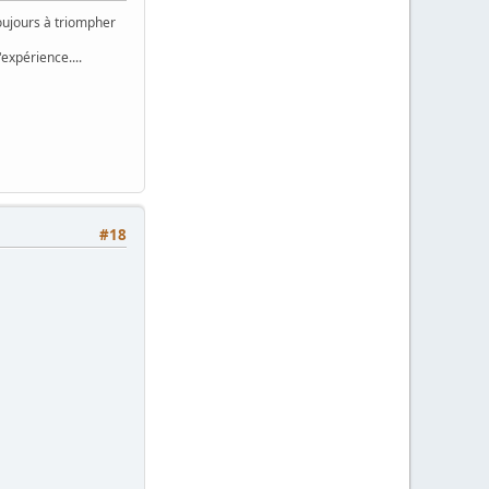
toujours à triompher
érience....
#18