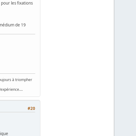
pour les fixations
de médium de 19
toujours à triompher
érience....
#20
lique