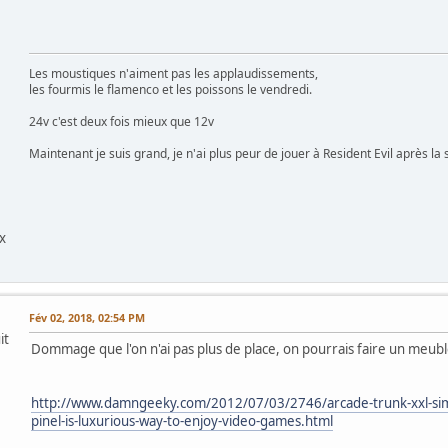
Les moustiques n'aiment pas les applaudissements,
les fourmis le flamenco et les poissons le vendredi.
24v c'est deux fois mieux que 12v
Maintenant je suis grand, je n'ai plus peur de jouer à Resident Evil après la s
x
Fév 02, 2018, 02:54 PM
it
Dommage que l'on n'ai pas plus de place, on pourrais faire un meu
http://www.damngeeky.com/2012/07/03/2746/arcade-trunk-xxl-simu
pinel-is-luxurious-way-to-enjoy-video-games.html