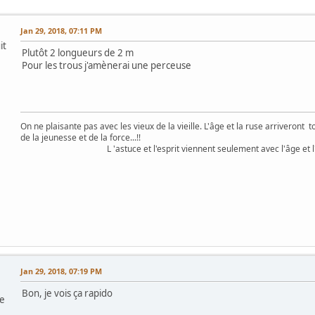
Jan 29, 2018, 07:11 PM
it
Plutôt 2 longueurs de 2 m
Pour les trous j'amènerai une perceuse
On ne plaisante pas avec les vieux de la vieille. L'âge et la ruse arriveront 
de la jeunesse et de la force...!!
L 'astuce et l'esprit viennent seulement avec l'âge et l'exp
Jan 29, 2018, 07:19 PM
Bon, je vois ça rapido
re