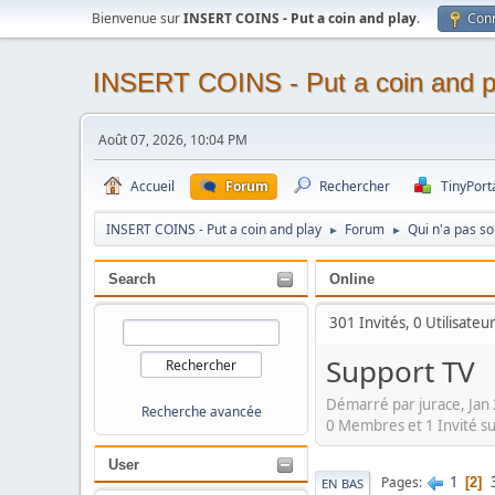
Bienvenue sur
INSERT COINS - Put a coin and play
.
Con
INSERT COINS - Put a coin and p
Août 07, 2026, 10:04 PM
Accueil
Forum
Rechercher
TinyPort
INSERT COINS - Put a coin and play
Forum
Qui n'a pas s
►
►
Search
Online
301 Invités, 0 Utilisateu
Support TV
Démarré par jurace, Jan
Recherche avancée
0 Membres et 1 Invité su
User
1
Pages
2
EN BAS