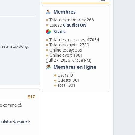
Membres
Total des membres: 268
Latest:
ClaudiaFON
Stats
Total des messages: 47034
Total des sujets: 2789
ieste :stupidking:
Online today: 385
Online ever: 1881
(Juil 27, 2026, 01:58 PM)
Membres en ligne
Users: 0
Guests: 301
Total: 301
#17
ble comme çà
lator-by-pinel-