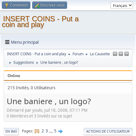
Connexion
Inscrivez-vous
INSERT COINS - Put a
coin and play
Menu principal
INSERT COINS - Put a coin and play
Forum
La Causette
►
►
Suggestions
Une baniere , un logo?
►
►
Online
215 Invités, 0 Utilisateurs
Une baniere , un logo?
Démarré par youki, Juil 18, 2008, 07:11 PM
0 Membres et 3 Invités sur ce sujet
2
3
...
5
Pages
1
EN BAS
ACTIONS DE L'UTILISATEUR