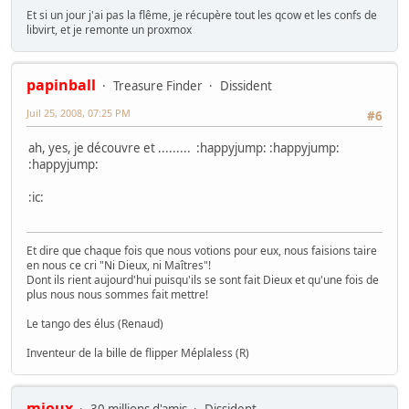
Et si un jour j'ai pas la flême, je récupère tout les qcow et les confs de
libvirt, et je remonte un proxmox
papinball
Treasure Finder
Dissident
Juil 25, 2008, 07:25 PM
#6
ah, yes, je découvre et ......... :happyjump: :happyjump:
:happyjump:
:ic:
Et dire que chaque fois que nous votions pour eux, nous faisions taire
en nous ce cri "Ni Dieux, ni Maîtres"!
Dont ils rient aujourd'hui puisqu'ils se sont fait Dieux et qu'une fois de
plus nous nous sommes fait mettre!
Le tango des élus (Renaud)
Inventeur de la bille de flipper Méplaless (R)
mioux