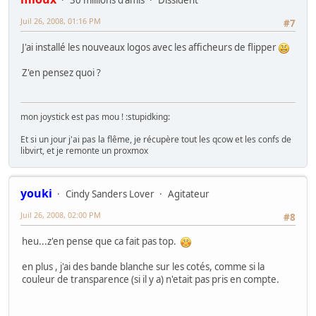
30 millions d'amis
Dissident
Juil 26, 2008, 01:16 PM
#7
J'ai installé les nouveaux logos avec les afficheurs de flipper
Z'en pensez quoi ?
mon joystick est pas mou ! :stupidking:
Et si un jour j'ai pas la flême, je récupère tout les qcow et les confs de
libvirt, et je remonte un proxmox
youki
Cindy Sanders Lover
Agitateur
Juil 26, 2008, 02:00 PM
#8
heu...z'en pense que ca fait pas top.
en plus , j'ai des bande blanche sur les cotés, comme si la
couleur de transparence (si il y a) n'etait pas pris en compte.