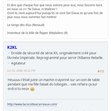
Et dire que chaque fois que nous votions pour eux, nous faisions taire
en nous ce cri "Ni Dieux, ni Maîtres"!
Dont ils rient aujourd'hui puisqu'ils se sont fait Dieux et qu'une fois de
plus nous nous sommes fait mettre!
Le tango des élus (Renaud)
Inventeur de la bille de flipper Méplaless (R)
K2KL
Droïde de sécurité de série KX, originalement créé pour
l'Armée Impériale. Reprogrammé pour servir l'Alliance Rebelle.
Agitateur
Juil 26, 2008, 04:22 PM
#13
Heuuuu c'était juste un machin crayonné sur un coin de table
pendant que ma fille faisait du tobogan... vais refaire ça sur
ordi si tu veux
.
http://www.lacocotteacarreaux.com/