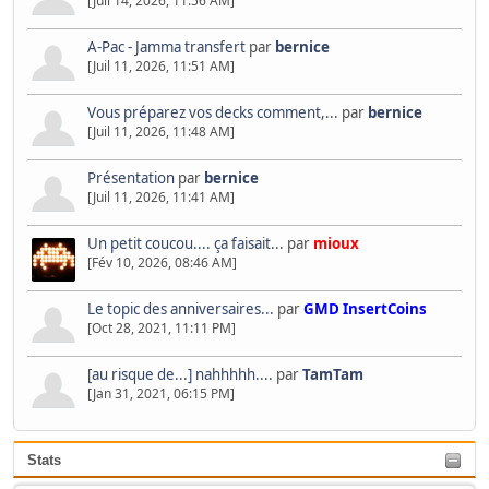
[Juil 14, 2026, 11:56 AM]
A-Pac - Jamma transfert
par
bernice
[Juil 11, 2026, 11:51 AM]
Vous préparez vos decks comment,...
par
bernice
[Juil 11, 2026, 11:48 AM]
Présentation
par
bernice
[Juil 11, 2026, 11:41 AM]
Un petit coucou.... ça faisait...
par
mioux
[Fév 10, 2026, 08:46 AM]
Le topic des anniversaires...
par
GMD InsertCoins
[Oct 28, 2021, 11:11 PM]
[au risque de...] nahhhhh....
par
TamTam
[Jan 31, 2021, 06:15 PM]
Stats