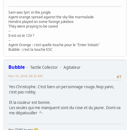
Sam was lyin' in the jungle
Agent orange spread against the sky like marmalade
Hendrix played on some foreign jukebox
They were praying to be saved
--
Il est où le 12V ?
--
Agent Orange : c'est quelle touche pour le "Enter Initials"
Bubble : c'est la touche ESC
Bubble
Tactile Collector
Agitateur
Nov 16, 2018, 06:35 AM
#7
Yes Christophe. C'est bien un personnage rouge.Nop yann,
c'est pas robby.
Et la couleur est bonne.
Les seules qui me manquent sont du rose et du jaune. Domi va
me dépatouiller ^-
You TOKI to me