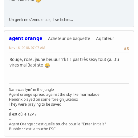
Un geek ne s'ennuie pas, il se fichier...
agent orange
Acheteur de baguette
Agitateur
Nov 16, 2018, 07:07 AM
#8
Rouge, rose, jaune beuuurrrk !!! pas très sexy tout ça...tu
vires mal Baptiste
Sam was lyin' in the jungle
Agent orange spread against the sky like marmalade
Hendrix played on some foreign jukebox
They were praying to be saved
--
Il est où le 12V ?
--
Agent Orange : c'est quelle touche pour le "Enter Initials"
Bubble : c'est la touche ESC