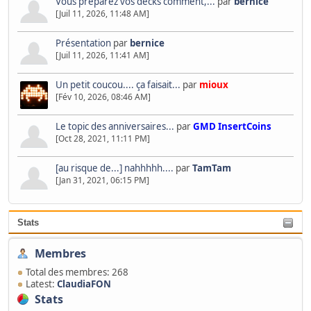
Vous préparez vos decks comment,...
par
bernice
[Juil 11, 2026, 11:48 AM]
Présentation
par
bernice
[Juil 11, 2026, 11:41 AM]
Un petit coucou.... ça faisait...
par
mioux
[Fév 10, 2026, 08:46 AM]
Le topic des anniversaires...
par
GMD InsertCoins
[Oct 28, 2021, 11:11 PM]
[au risque de...] nahhhhh....
par
TamTam
[Jan 31, 2021, 06:15 PM]
Stats
Membres
Total des membres: 268
Latest:
ClaudiaFON
Stats