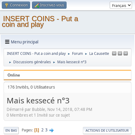
Connexion
Inscrivez-vous
INSERT COINS - Put a
coin and play
Menu principal
INSERT COINS - Put a coin and play
Forum
La Causette
►
►
Discussions générales
Mais kessecé n°3
►
►
Online
176 Invités, 0 Utilisateurs
Mais kessecé n°3
Démarré par Bubble, Nov 14, 2018, 07:48 PM
0 Membres et 1 Invité sur ce sujet
2
3
Pages
1
EN BAS
ACTIONS DE L'UTILISATEUR