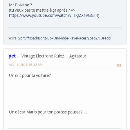
Mr Potatoe ?
(tu veux pas te mettre à ça après ? =>
https://www.youtube.com/watch?v=zKJZX1vGGT4
)
---------
WIPs:
SprOffRoad
/
Bonz
/
BoxOn
/
Ridge-RaveRacer
/
Zozo2
/
J.Dredd
pet
Vintage Electronic Rulez
Agitateur
Nov 15, 2018, 05:32 AM
#2
Un cric pour ta voiture?
Un décor Mario pour ton pousse pousse?....