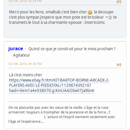
Oct 08, 2019, 05:34 PM
#5
Merci pour les liens, smallcab c'est bien cher
la decoupe
c'est plus sympas j'espere que mon pote est bricoleur =:)) te
transmets le tout à sa charmante epouse :insertcoins:
jurace
Qu'est ce que je construit pour le mois prochain ?
Agitateur
Oct 08, 2019, 09:30 PM
#6
Là c'est moins cher
https://www.ebay.fr/itm/KIT-BARTOP-BORNE-ARCADE-2-
PLAYERS-AVEC-LE-PIEDESTAL/112987439216?
hash=item1a4e938070:g:KmUAAOSwX7Ja9bnK
On ne plaisante pas avec les vieux de la vieille. L'âge et la ruse
arriveront toujours à triompher de la jeunesse et de la force...!!
L 'astuce et l'esprit viennent seulement avec
l'âge et l'expérience....