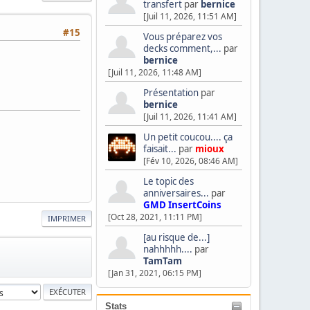
transfert
par
bernice
[Juil 11, 2026, 11:51 AM]
#15
Vous préparez vos
decks comment,...
par
bernice
[Juil 11, 2026, 11:48 AM]
Présentation
par
bernice
[Juil 11, 2026, 11:41 AM]
Un petit coucou.... ça
faisait...
par
mioux
[Fév 10, 2026, 08:46 AM]
Le topic des
anniversaires...
par
GMD InsertCoins
[Oct 28, 2021, 11:11 PM]
IMPRIMER
[au risque de...]
nahhhhh....
par
TamTam
[Jan 31, 2021, 06:15 PM]
Stats