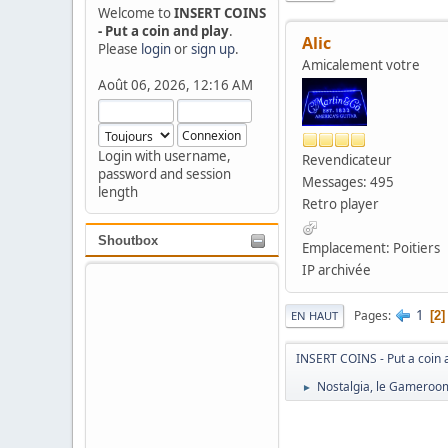
Welcome to
INSERT COINS
- Put a coin and play
.
Alic
Please
login
or
sign up
.
Amicalement votre
Août 06, 2026, 12:16 AM
Login with username,
Revendicateur
password and session
Messages: 495
length
Retro player
Shoutbox
Emplacement: Poitiers
IP archivée
1
Pages
2
EN HAUT
INSERT COINS - Put a coin 
Nostalgia, le Gamero
►