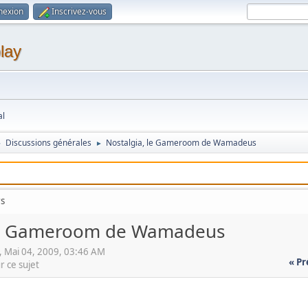
nexion
Inscrivez-vous
lay
al
Discussions générales
Nostalgia, le Gameroom de Wamadeus
►
►
rs
 le Gameroom de Wamadeus
Mai 04, 2009, 03:46 AM
« P
r ce sujet