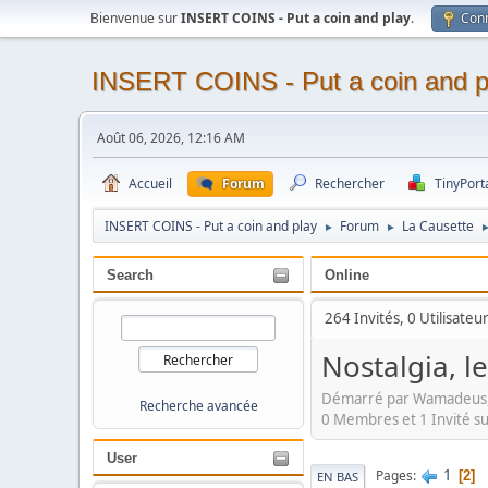
Bienvenue sur
INSERT COINS - Put a coin and play
.
Con
INSERT COINS - Put a coin and p
Août 06, 2026, 12:16 AM
Accueil
Forum
Rechercher
TinyPort
INSERT COINS - Put a coin and play
Forum
La Causette
►
►
Search
Online
264 Invités, 0 Utilisateu
Nostalgia,
Démarré par Wamadeus, 
Recherche avancée
0 Membres et 1 Invité su
User
1
Pages
2
EN BAS