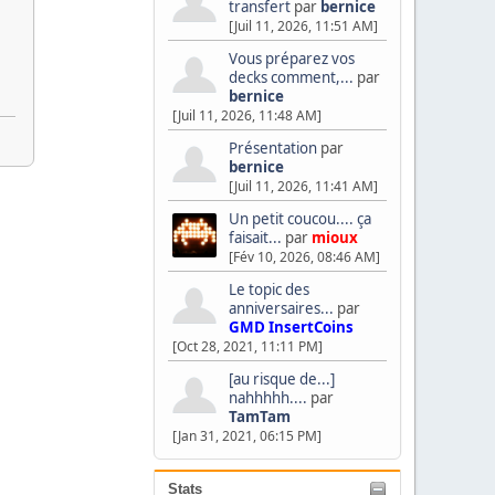
transfert
par
bernice
[Juil 11, 2026, 11:51 AM]
Vous préparez vos
decks comment,...
par
bernice
[Juil 11, 2026, 11:48 AM]
Présentation
par
bernice
[Juil 11, 2026, 11:41 AM]
Un petit coucou.... ça
faisait...
par
mioux
[Fév 10, 2026, 08:46 AM]
Le topic des
anniversaires...
par
GMD InsertCoins
[Oct 28, 2021, 11:11 PM]
[au risque de...]
nahhhhh....
par
TamTam
[Jan 31, 2021, 06:15 PM]
Stats