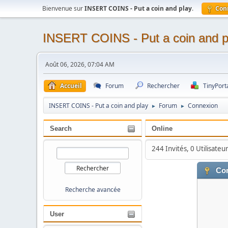
Bienvenue sur
INSERT COINS - Put a coin and play
.
Con
INSERT COINS - Put a coin and p
Août 06, 2026, 07:04 AM
Accueil
Forum
Rechercher
TinyPort
INSERT COINS - Put a coin and play
Forum
Connexion
►
►
Search
Online
244 Invités, 0 Utilisateu
Con
Recherche avancée
User