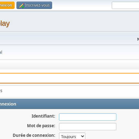
nexion
Inscrivez-vous
lay
al
rs
nexion
Identifiant:
Mot de passe:
Durée de connexion: