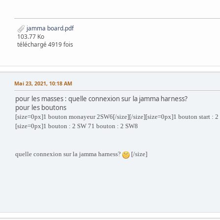
jamma board.pdf
103.77 Ko
téléchargé 4919 fois
Mai 23, 2021, 10:18 AM
pour les masses : quelle connexion sur la jamma harness?
pour les boutons
[size=0px]1 bouton monayeur 2SW6[/size]
[/size][size=0px]1 bouton start : 
[size=0px]1 bouton : 2 SW 71 bouton : 2 SW8
quelle connexion sur la jamma harness?
[/size]