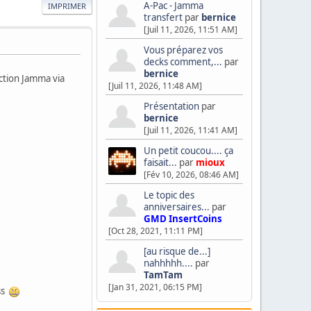
A-Pac - Jamma
IMPRIMER
transfert
par
bernice
[Juil 11, 2026, 11:51 AM]
Vous préparez vos
decks comment,...
par
bernice
ction Jamma via
[Juil 11, 2026, 11:48 AM]
Présentation
par
bernice
[Juil 11, 2026, 11:41 AM]
Un petit coucou.... ça
faisait...
par
mioux
[Fév 10, 2026, 08:46 AM]
Le topic des
anniversaires...
par
GMD InsertCoins
[Oct 28, 2021, 11:11 PM]
[au risque de...]
nahhhhh....
par
TamTam
[Jan 31, 2021, 06:15 PM]
ess