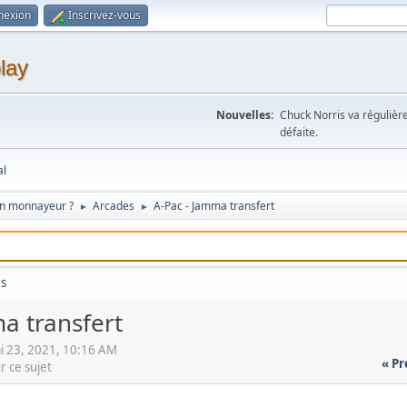
nexion
Inscrivez-vous
lay
Nouvelles:
Chuck Norris va régulièr
défaite.
al
on monnayeur ?
Arcades
A-Pac - Jamma transfert
►
►
rs
a transfert
i 23, 2021, 10:16 AM
« P
r ce sujet