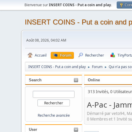
Bienvenue sur
INSERT COINS - Put a coin and play
.
Con
INSERT COINS - Put a coin and p
Août 08, 2026, 04:02 AM
Accueil
Forum
Rechercher
TinyPort
INSERT COINS - Put a coin and play
Forum
Qui n'a pas s
►
►
Search
Online
313 Invités, 0 Utilisateu
A-Pac - Jamm
Démarré par veto94, Ma
Recherche avancée
0 Membres et 1 Invité su
User