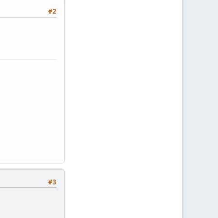
#2
#3