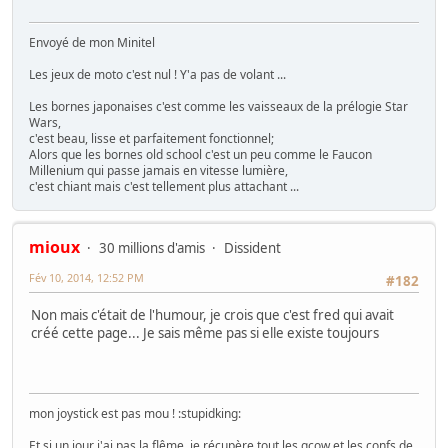
Envoyé de mon Minitel
Les jeux de moto c'est nul ! Y'a pas de volant ...
Les bornes japonaises c'est comme les vaisseaux de la prélogie Star
Wars,
c'est beau, lisse et parfaitement fonctionnel;
Alors que les bornes old school c'est un peu comme le Faucon
Millenium qui passe jamais en vitesse lumière,
c'est chiant mais c'est tellement plus attachant ...
mioux
30 millions d'amis
Dissident
Fév 10, 2014, 12:52 PM
#182
Non mais c'était de l'humour, je crois que c'est fred qui avait
créé cette page... Je sais même pas si elle existe toujours
mon joystick est pas mou ! :stupidking:
Et si un jour j'ai pas la flême, je récupère tout les qcow et les confs de