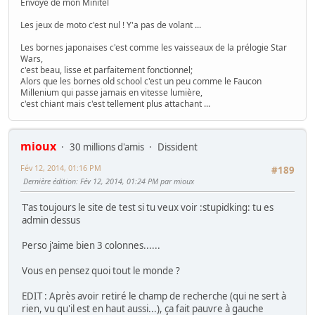
Envoyé de mon Minitel
Les jeux de moto c'est nul ! Y'a pas de volant ...
Les bornes japonaises c'est comme les vaisseaux de la prélogie Star
Wars,
c'est beau, lisse et parfaitement fonctionnel;
Alors que les bornes old school c'est un peu comme le Faucon
Millenium qui passe jamais en vitesse lumière,
c'est chiant mais c'est tellement plus attachant ...
mioux
30 millions d'amis
Dissident
Fév 12, 2014, 01:16 PM
#189
Dernière édition
: Fév 12, 2014, 01:24 PM par mioux
T'as toujours le site de test si tu veux voir :stupidking: tu es
admin dessus
Perso j'aime bien 3 colonnes......
Vous en pensez quoi tout le monde ?
EDIT : Après avoir retiré le champ de recherche (qui ne sert à
rien, vu qu'il est en haut aussi...), ça fait pauvre à gauche