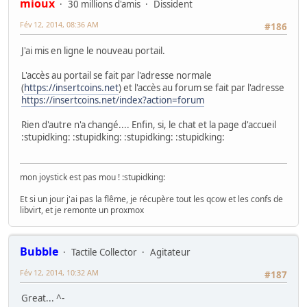
mioux
30 millions d'amis
Dissident
Fév 12, 2014, 08:36 AM
#186
J'ai mis en ligne le nouveau portail.
L'accès au portail se fait par l'adresse normale
(
https://insertcoins.net
) et l'accès au forum se fait par l'adresse
https://insertcoins.net/index?action=forum
Rien d'autre n'a changé.... Enfin, si, le chat et la page d'accueil
:stupidking: :stupidking: :stupidking: :stupidking:
mon joystick est pas mou ! :stupidking:
Et si un jour j'ai pas la flême, je récupère tout les qcow et les confs de
libvirt, et je remonte un proxmox
Bubble
Tactile Collector
Agitateur
Fév 12, 2014, 10:32 AM
#187
Great... ^-