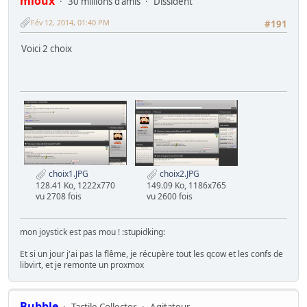
mioux
30 millions d'amis
Dissident
Fév 12, 2014, 01:40 PM
#191
Voici 2 choix
choix1.JPG
choix2.JPG
128.41 Ko, 1222x770
149.09 Ko, 1186x765
vu 2708 fois
vu 2600 fois
mon joystick est pas mou ! :stupidking:
Et si un jour j'ai pas la flême, je récupère tout les qcow et les confs de
libvirt, et je remonte un proxmox
Bubble