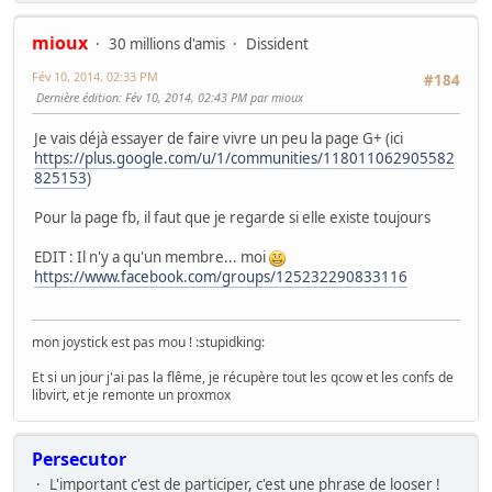
mioux
30 millions d'amis
Dissident
Fév 10, 2014, 02:33 PM
#184
Dernière édition
: Fév 10, 2014, 02:43 PM par mioux
Je vais déjà essayer de faire vivre un peu la page G+ (ici
https://plus.google.com/u/1/communities/118011062905582
825153
)
Pour la page fb, il faut que je regarde si elle existe toujours
EDIT : Il n'y a qu'un membre... moi
https://www.facebook.com/groups/125232290833116
mon joystick est pas mou ! :stupidking:
Et si un jour j'ai pas la flême, je récupère tout les qcow et les confs de
libvirt, et je remonte un proxmox
Persecutor
L'important c'est de participer, c'est une phrase de looser !