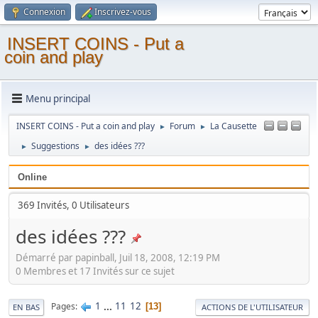
Connexion
Inscrivez-vous
INSERT COINS - Put a
coin and play
Menu principal
INSERT COINS - Put a coin and play
Forum
La Causette
►
►
Suggestions
des idées ???
►
►
Online
369 Invités, 0 Utilisateurs
des idées ???
Démarré par papinball, Juil 18, 2008, 12:19 PM
0 Membres et 17 Invités sur ce sujet
1
...
11
12
Pages
13
EN BAS
ACTIONS DE L'UTILISATEUR