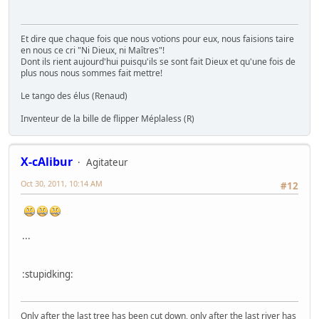
Et dire que chaque fois que nous votions pour eux, nous faisions taire
en nous ce cri "Ni Dieux, ni Maîtres"!
Dont ils rient aujourd'hui puisqu'ils se sont fait Dieux et qu'une fois de
plus nous nous sommes fait mettre!
Le tango des élus (Renaud)
Inventeur de la bille de flipper Méplaless (R)
X-cAlibur
Agitateur
Oct 30, 2011, 10:14 AM
#12
...
:stupidking:
Only after the last tree has been cut down, only after the last river has