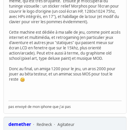
meme, qui est trés bruyante. Ensuite je m'occuperai du
tuninge vizouelle : un sticker relief Morphos pour l'écran pour
couvrir le logo d'origine (un cool écran HP, 1280x1024 75hz,
avec HPs intégrés, en 17"), et habillage de la tour (et modif du
clavier pour virer les pommes évidemment).
Cette machine est dédiée à ma salle de jeu, comme point accés
internet et multimédia, et retrogaming (en particulier jeux
d'aventure et autres jeux "statiques" qui passent mieux sur
écran LCD en fenetre que sur le 15khz, plus orienté
action/arcade). Peut etre aussi à terme, du graphisme old
school (pixel art, type deluxe paint) et musique MOD.
Donc au final, un amiga 1200 pour le jeu, un aros 2000 pour
jouer au béta testeur, et un amimac sous MOS pour tout le
reste
pas envoyé de mon iphone que j'ai pas
demether
Redneck
Agitateur