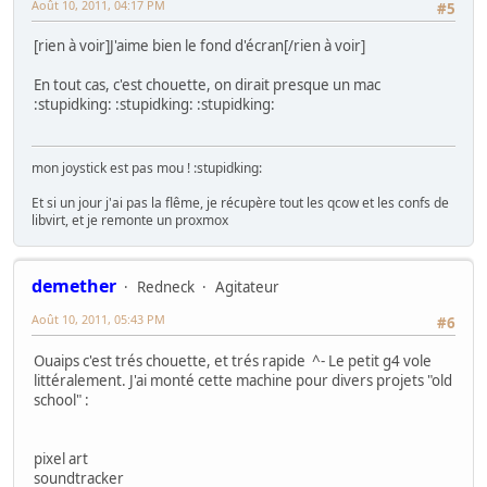
Août 10, 2011, 04:17 PM
#5
[rien à voir]J'aime bien le fond d'écran[/rien à voir]
En tout cas, c'est chouette, on dirait presque un mac
:stupidking: :stupidking: :stupidking:
mon joystick est pas mou ! :stupidking:
Et si un jour j'ai pas la flême, je récupère tout les qcow et les confs de
libvirt, et je remonte un proxmox
demether
Redneck
Agitateur
Août 10, 2011, 05:43 PM
#6
Ouaips c'est trés chouette, et trés rapide ^- Le petit g4 vole
littéralement. J'ai monté cette machine pour divers projets "old
school" :
pixel art
soundtracker