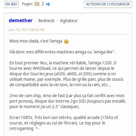
2
Pages
1
EN BAS
ACTIONS DE L'UTILISATEUR
demether
Redneck
Agitateur
Juin 16, 2011, 08:52 PM
Mooi mon dada, c'est l'amiga
Vlà donc mes différentes machines amiga ou "amiga like".
En tout premier lieu, la machine véritable, l'amiga 1200. Il
tourne avec WHDload, ce qui permet de lancer depuis le
disque dur tous les jeux (a500, a600, a1200) comme si on
utilisait mame, par exemple. Plus de grille pain, plus de soucis
de compatibilité avec la version, la rom ou la ram, etc...
2mo de ram chip, 4mo de fast (car plus ça fait conflit avec mon
port pcmcia), disque dur interne 2go SSD (toujours pas installé,
pour le moment j'ai un 2.5" classique).
Ecran 1085s. Trés bon son stéréo, qualité arcade (15khz of
course, et réglages au cul de l'écran). Le top pour le
retrogaming ^-