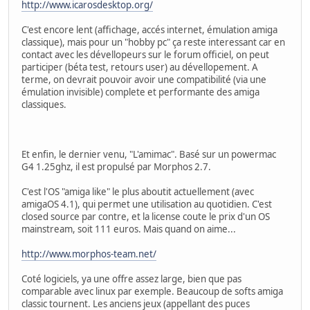
http://www.icarosdesktop.org/
C'est encore lent (affichage, accés internet, émulation amiga
classique), mais pour un "hobby pc" ça reste interessant car en
contact avec les dévellopeurs sur le forum officiel, on peut
participer (béta test, retours user) au dévellopement. A
terme, on devrait pouvoir avoir une compatibilité (via une
émulation invisible) complete et performante des amiga
classiques.
Et enfin, le dernier venu, "L'amimac". Basé sur un powermac
G4 1.25ghz, il est propulsé par Morphos 2.7.
C'est l'OS "amiga like" le plus aboutit actuellement (avec
amigaOS 4.1), qui permet une utilisation au quotidien. C'est
closed source par contre, et la license coute le prix d'un OS
mainstream, soit 111 euros. Mais quand on aime...
http://www.morphos-team.net/
Coté logiciels, ya une offre assez large, bien que pas
comparable avec linux par exemple. Beaucoup de softs amiga
classic tournent. Les anciens jeux (appellant des puces