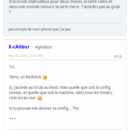
ICaros est chatouilleux pour deux choses, la carte video et
dans une moinde mesure la carte mere. T'accedes pas au grub
?
pas envoyé de mon iphone que j'ai pas
X-cAlibur
Agitateur
Nov 10, 2011, 12:16 AM
#14
'Lo,
Tiens, un Redneck
Si, j'accède au Grub au boot, mais quelle que soit la config
choisie, et quelle que soit la machine, dans tous les modes,
c'est écran noir
Si tu pouvais me donner ta config... Thx
+++