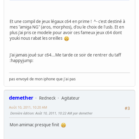
Et une compil de jeux légaux c64 en prime ! ^- c'est destiné à
mes "amiga NG" (aros, morphos), d'ou le choix de l'usb. Et en
plus j'ai pris ce modele pour avoir ces fameux jeux c64 dont
youki nous rabat les oreilles
J'ai jamais joué sur c64...Me tarde ce soir de rentrer du taff
:happyjump:
pas envoyé de mon iphone que j'ai pas
demether
Redneck
Agitateur
Août 10, 2011, 10:20 AM
#3
Dernière édition
: Août 10, 2011, 10:22 AM par demether
Mon amimac presque finit