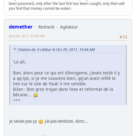
been poisoned, only after the last fish has been caught, only then will
you find that money cannot be eaten.
demether
Redneck
Agitateur
Nov 09, 2011, 07:04 PM
#13
Citation de: X-cAlibur le Oct 29, 2011, 10:46 AM
'Lo all,
Bon, alors pour ce qui est d'Amigame, j'avais testé il y
a qq tps, si je me souviens bien, qq'un avait refilé le
lien sur le site de Youk' il me semble.
Bilan : Bon gros trojan dans l'exe et reformat de la
bécane...
+++
je savais pas ça
j'ai pas windoze, donc...