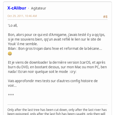
X-cAlibur
Agitateur
Oct 29, 2011, 10:46 AM
#8
'Lo all,
Bon, alors pour ce qui est d'Amigame, j'avais testé il y a qq tps,
si je me souviens bien, qq'un avait refilé le lien sur le site de
Youk' il me semble.
Bilan : Bon gros trojan dans l'exe et reformat de la bécane...
Et je viens de downloader la dernière version IcarOS, et après
burn du DVD, en bootant dessus, sur mon Mac ou mon PC, ben
nada ! Ecran noir quelque soit le mode :cry:
Vais approfondir mes tests sur d'autres config histoire de
voir...
+++
Only after the last tree has been cut down, only after the last river has
been poisoned, only after the last fish has been caught, only then will