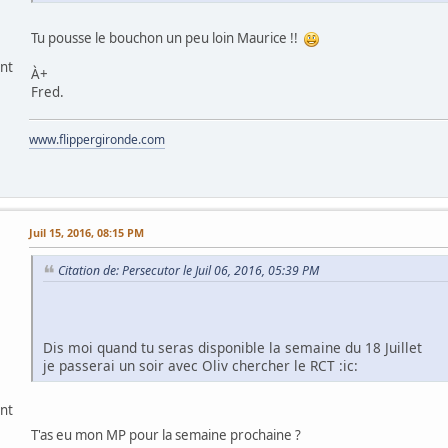
Tu pousse le bouchon un peu loin Maurice !!
ant
À+
Fred.
www.flippergironde.com
Juil 15, 2016, 08:15 PM
Citation de: Persecutor le Juil 06, 2016, 05:39 PM
Dis moi quand tu seras disponible la semaine du 18 Juillet
je passerai un soir avec Oliv chercher le RCT :ic:
ant
T'as eu mon MP pour la semaine prochaine ?