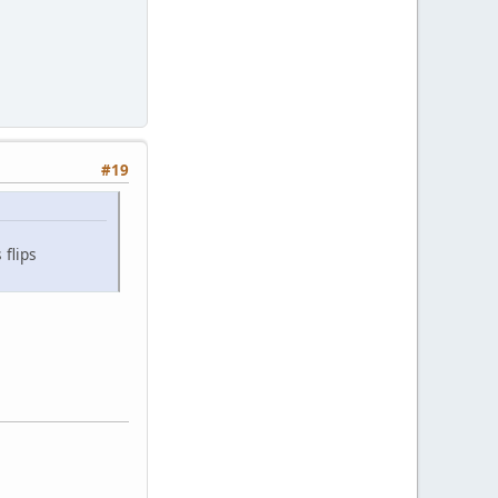
#19
 flips