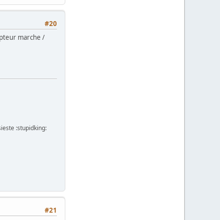
#20
upteur marche /
ieste :stupidking:
#21