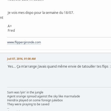
Je vois mes dispo pour la semaine du 18/07.
ant
A+
Fred
www.flippergironde.com
Juil 07, 2016, 01:08 AM
Yes... Ça m'arrange j'avais quand même envie de tatouiller tes flips
Sam was lyin' in the jungle
Agent orange spread against the sky like marmalade
Hendrix played on some foreign jukebox
They were praying to be saved
--