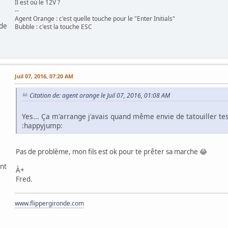
Il est où le 12V ?
--
Agent Orange : c'est quelle touche pour le "Enter Initials"
 de
Bubble : c'est la touche ESC
Juil 07, 2016, 07:20 AM
Citation de: agent orange le Juil 07, 2016, 01:08 AM
Yes... Ça m'arrange j'avais quand même envie de tatouiller tes
:happyjump:
Pas de problème, mon fils est ok pour te prêter sa marche 😂
ant
À+
Fred.
www.flippergironde.com