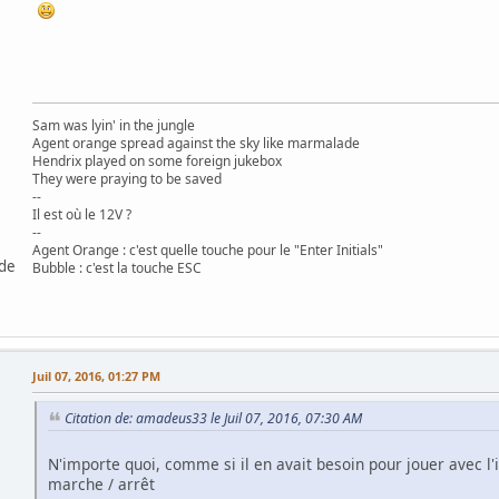
Sam was lyin' in the jungle
Agent orange spread against the sky like marmalade
Hendrix played on some foreign jukebox
They were praying to be saved
--
Il est où le 12V ?
--
Agent Orange : c'est quelle touche pour le "Enter Initials"
 de
Bubble : c'est la touche ESC
Juil 07, 2016, 01:27 PM
Citation de: amadeus33 le Juil 07, 2016, 07:30 AM
N'importe quoi, comme si il en avait besoin pour jouer avec l'
marche / arrêt