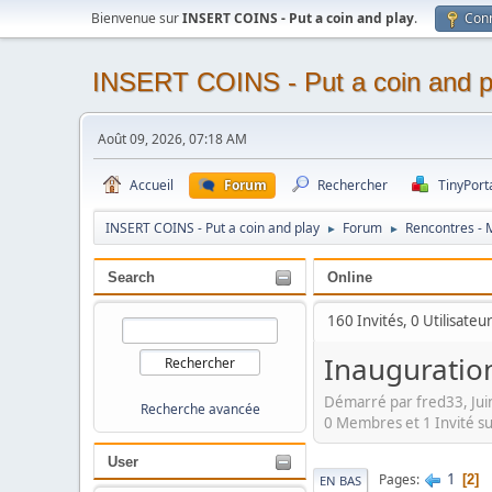
Bienvenue sur
INSERT COINS - Put a coin and play
.
Con
INSERT COINS - Put a coin and p
Août 09, 2026, 07:18 AM
Accueil
Forum
Rechercher
TinyPort
INSERT COINS - Put a coin and play
Forum
Rencontres - 
►
►
Search
Online
160 Invités, 0 Utilisateu
Inaugurati
Démarré par fred33, Jui
Recherche avancée
0 Membres et 1 Invité su
User
1
Pages
2
EN BAS