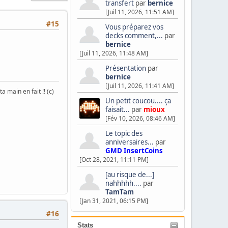
transfert
par
bernice
[Juil 11, 2026, 11:51 AM]
#15
Vous préparez vos
decks comment,...
par
bernice
[Juil 11, 2026, 11:48 AM]
Présentation
par
bernice
[Juil 11, 2026, 11:41 AM]
 main en fait !! (c)
Un petit coucou.... ça
faisait...
par
mioux
[Fév 10, 2026, 08:46 AM]
Le topic des
anniversaires...
par
GMD InsertCoins
[Oct 28, 2021, 11:11 PM]
[au risque de...]
nahhhhh....
par
TamTam
[Jan 31, 2021, 06:15 PM]
#16
Stats