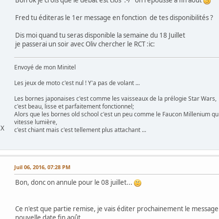
Bon ok je crois que le débat est clos :-/ on repousse a fin aout
Fred tu éditeras le 1er message en fonction de tes disponibilités ?
Dis moi quand tu seras disponible la semaine du 18 Juillet
je passerai un soir avec Oliv chercher le RCT :ic:
Envoyé de mon Minitel
Les jeux de moto c'est nul ! Y'a pas de volant ...
Les bornes japonaises c'est comme les vaisseaux de la prélogie Star Wars,
c'est beau, lisse et parfaitement fonctionnel;
Alors que les bornes old school c'est un peu comme le Faucon Millenium qu
vitesse lumière,
DX
c'est chiant mais c'est tellement plus attachant ...
Juil 06, 2016, 07:28 PM
Bon, donc on annule pour le 08 juillet...
Ce n'est que partie remise, je vais éditer prochainement le message 
nouvelle date fin août...