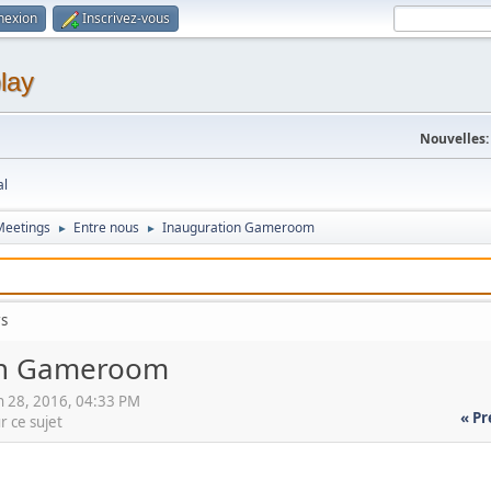
nexion
Inscrivez-vous
lay
Nouvelles:
al
Meetings
Entre nous
Inauguration Gameroom
►
►
rs
on Gameroom
n 28, 2016, 04:33 PM
« P
r ce sujet