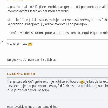
a pas l'air mal ext2 ifs (il ne semble pas gérer ext4 par contre), mais 
comme ayant un trojan par mon antivirus.
sinon le 2ème je l'ai installé, mais je n'arrive pas à renvoyer mes fich
la partition. Pas grave, j'y arrive avec celui de paragon.
m'enfin, y'a des solutions pour ajouter les roms tranquille quand 
8 !
You TOKI to me
Un geek ne s'ennuie pas, il se fichier...
Fév 04, 2017, 12:00 PM
Ifs, je suis sûr qu'il gère ext4, je l'utilise au boulot
, je fais de la le
revanche, je n'ai pas encore essayé d'écrire sur la partitions (tout 
que je n'en ai pas eu besoin)
mon joystick est pas mou ! :stupidking: