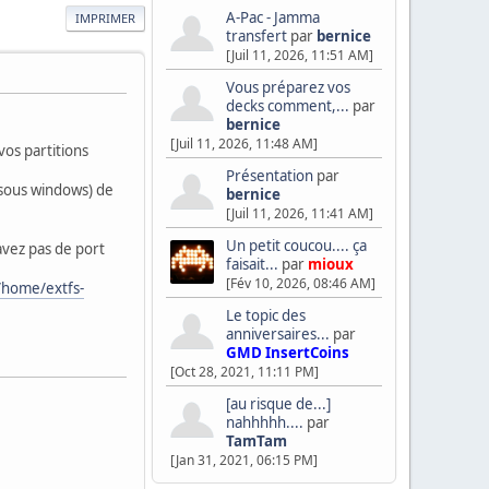
A-Pac - Jamma
IMPRIMER
transfert
par
bernice
[Juil 11, 2026, 11:51 AM]
Vous préparez vos
decks comment,...
par
bernice
[Juil 11, 2026, 11:48 AM]
vos partitions
Présentation
par
 sous windows) de
bernice
[Juil 11, 2026, 11:41 AM]
Un petit coucou.... ça
avez pas de port
faisait...
par
mioux
[Fév 10, 2026, 08:46 AM]
/home/extfs-
Le topic des
anniversaires...
par
GMD InsertCoins
[Oct 28, 2021, 11:11 PM]
[au risque de...]
nahhhhh....
par
TamTam
[Jan 31, 2021, 06:15 PM]