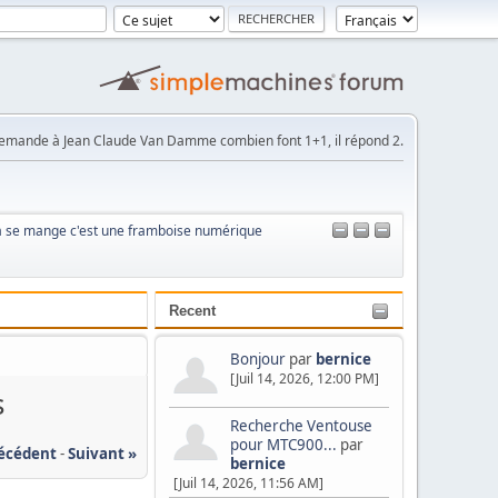
emande à Jean Claude Van Damme combien font 1+1, il répond 2.
t ça se mange c'est une framboise numérique
Recent
Bonjour
par
bernice
[Juil 14, 2026, 12:00 PM]
s
Recherche Ventouse
pour MTC900...
par
récédent
-
Suivant »
bernice
[Juil 14, 2026, 11:56 AM]