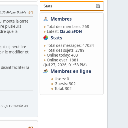
Stats
10:36 AM par Bubble
#1
Membres
qui monte la carte
ère plusieurs
Total des membres: 268
dre que la
Latest:
ClaudiaFON
Stats
Total des messages: 47034
 lui, peut lire
Total des sujets: 2789
oir le modifier et
Online today: 403
Online ever: 1881
(Juil 27, 2026, 01:58 PM)
isant faciliter la
Membres en ligne
Users: 0
Guests: 302
Total: 302
t, et je remonte un
#2