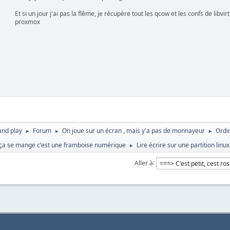
Et si un jour j'ai pas la flême, je récupère tout les qcow et les confs de libvir
proxmox
and play
Forum
On joue sur un écran , mais y'a pas de monnayeur
Ordi
►
►
►
et ça se mange c'est une framboise numérique
Lire écrire sur une partition lin
►
Aller à