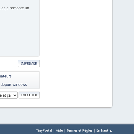
t, et je remonte un
IMPRIMER
nateurs
ux depuis windows
|
|
|
TinyPortal
Aide
Termes et Règles
En haut ▲