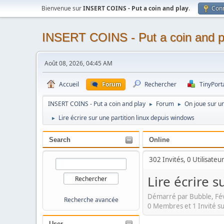
Bienvenue sur
INSERT COINS - Put a coin and play
.
Con
INSERT COINS - Put a coin and p
Août 08, 2026, 04:45 AM
Accueil
Forum
Rechercher
TinyPort
INSERT COINS - Put a coin and play
Forum
On joue sur u
►
►
Lire écrire sur une partition linux depuis windows
►
Search
Online
302 Invités, 0 Utilisateu
Lire écrire 
Démarré par Bubble, Fé
Recherche avancée
0 Membres et 1 Invité su
User