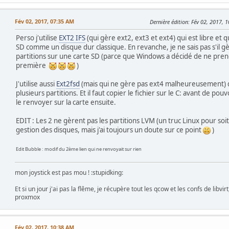
Fév 02, 2017, 07:35 AM
Dernière édition
: Fév 02, 2017, 
Perso j'utilise
EXT2 IFS
(qui gère ext2, ext3 et ext4) qui est libre et 
SD comme un disque dur classique. En revanche, je ne sais pas s'il g
partitions sur une carte SD (parce que Windows a décidé de ne pren
première
)
J'utilise aussi
Ext2fsd
(mais qui ne gère pas ext4 malheureusement) qui
plusieurs partitions. Et il faut copier le fichier sur le C: avant de pouv
le renvoyer sur la carte ensuite.
EDIT : Les 2 ne gèrent pas les partitions LVM (un truc Linux pour soit d
gestion des disques, mais j'ai toujours un doute sur ce point
)
Edit Bubble : modif du 2ème lien qui ne renvoyait sur rien
mon joystick est pas mou ! :stupidking:
Et si un jour j'ai pas la flême, je récupère tout les qcow et les confs de libvir
proxmox
Fév 02, 2017, 10:38 AM