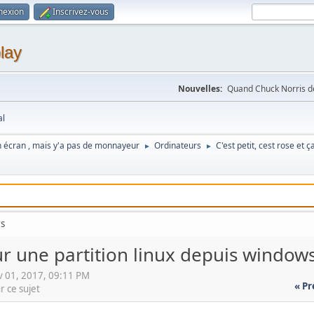
nexion
Inscrivez-vous
lay
Nouvelles:
Quand Chuck Norris d
al
n écran , mais y'a pas de monnayeur
Ordinateurs
C'est petit, cest rose e
►
►
rs
sur une partition linux depuis window
v 01, 2017, 09:11 PM
« P
r ce sujet