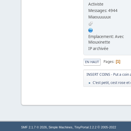
Activiste
Messages: 4944
Miaouuuuux
Emplacement: Avec
Miouxinette
IP archivée
Pages
1
EN HAUT
INSERT COINS - Put a coin 
C'est petit, cest rose 
►
,
,
©
SMF 2.1.7 © 2026
Simple Machines
TinyPortal 2.2.2
2005-2022