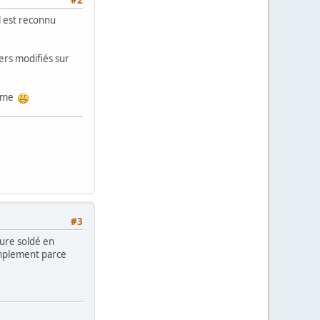
il est reconnu
iers modifiés sur
même
#3
cture soldé en
simplement parce