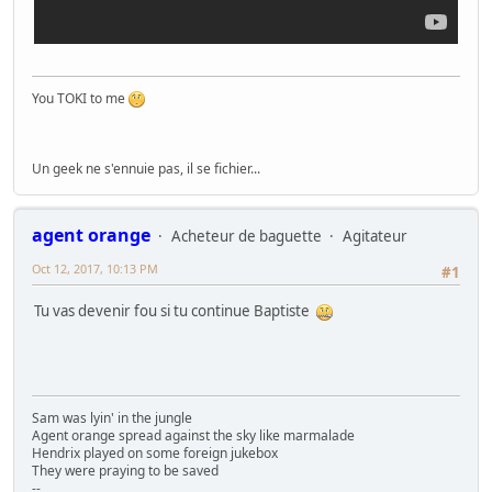
You TOKI to me
Un geek ne s'ennuie pas, il se fichier...
agent orange
Acheteur de baguette
Agitateur
Oct 12, 2017, 10:13 PM
#1
Tu vas devenir fou si tu continue Baptiste
Sam was lyin' in the jungle
Agent orange spread against the sky like marmalade
Hendrix played on some foreign jukebox
They were praying to be saved
--