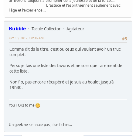
arriveront toujours à triompher de la jeunesse et de la force...!!
L 'astuce et l'esprit viennent seulement avec
l'âge et l'expérience....
Bubble
Tactile Collector
Agitateur
Oct 13, 2017, 08:36 AM
#5
Comme dit ds le titre, c'est ou ceux qui veulent avoir un truc
complet.
Perso je fais une liste des favoris et ne sors que rarement de
cette liste.
Non flo, pas encore récupéré et je suis au boulot jusqu'à
19h30.
You TOKI to me
Un geek ne s'ennuie pas, il se fichier...