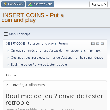
Connexion
Inscrivez-vous
INSERT COINS - Put a
coin and play
Menu principal
INSERT COINS - Put a coin and play
Forum
►
On joue sur un écran , mais y'a pas de monnayeur
Ordinateurs
►
►
C'est petit, cest rose et ça se mange c'est une framboise numérique
►
Boulimie de jeu ? envie de tester retropie
►
Online
211 Invités, 0 Utilisateurs
Boulimie de jeu ? envie de tester
retropie
Démarré par Bubble, Oct 12, 2017, 06:46 PM