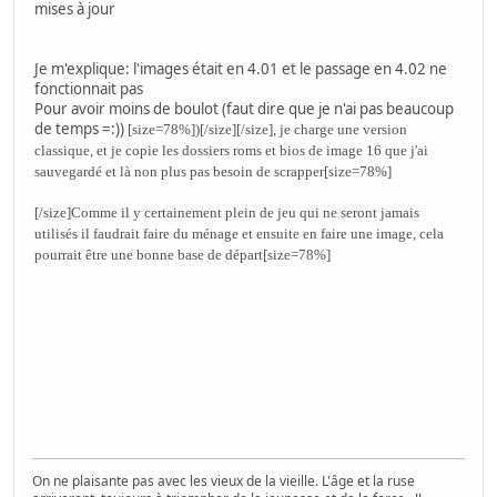
mises à jour
Je m'explique: l'images était en 4.01 et le passage en 4.02 ne
fonctionnait pas
Pour avoir moins de boulot (faut dire que je n'ai pas beaucoup
de temps =:))
[size=78%])[/size]
[/size]
, je charge une version
classique, et je copie les dossiers roms et bios de image 16 que j'ai
sauvegardé et là non plus pas besoin de scrapper
[size=78%]
[/size]
Comme il y certainement plein de jeu qui ne seront jamais
utilisés il faudrait faire du ménage et ensuite en faire une image, cela
pourrait être une bonne base de départ
[size=78%]
On ne plaisante pas avec les vieux de la vieille. L'âge et la ruse