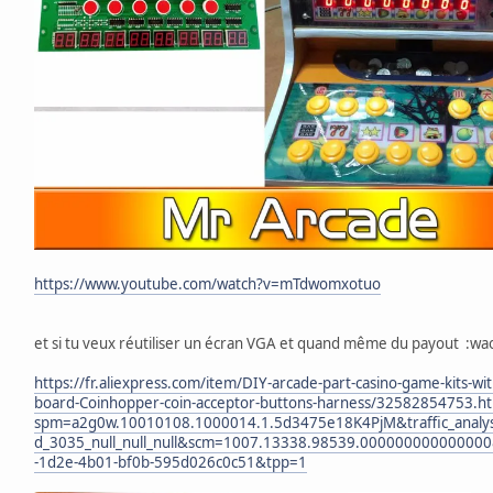
https://www.youtube.com/watch?v=mTdwomxotuo
et si tu veux réutiliser un écran VGA et quand même du payout :wa
https://fr.aliexpress.com/item/DIY-arcade-part-casino-game-kits-wi
board-Coinhopper-coin-acceptor-buttons-harness/32582854753.ht
spm=a2g0w.10010108.1000014.1.5d3475e18K4PjM&traffic_analy
d_3035_null_null_null&scm=1007.13338.98539.00000000000000
-1d2e-4b01-bf0b-595d026c0c51&tpp=1