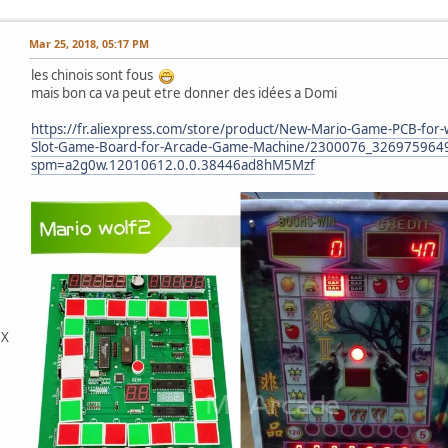
Mar 25, 2018, 05:17 PM
les chinois sont fous
mais bon ca va peut etre donner des idées a Domi
https://fr.aliexpress.com/store/product/New-Mario-Game-PCB-for-w
Slot-Game-Board-for-Arcade-Game-Machine/2300076_3269759649
spm=a2g0w.12010612.0.0.38446ad8hM5Mzf
DX