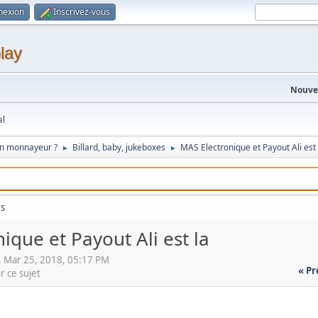
nexion
Inscrivez-vous
lay
Nouvel
al
on monnayeur ?
Billard, baby, jukeboxes
MAS Electronique et Payout Ali est 
►
►
rs
ique et Payout Ali est la
, Mar 25, 2018, 05:17 PM
« P
r ce sujet