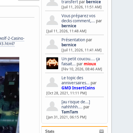
transfert
par
bernice
[Juil 11, 2026, 11:51 AM]
Vous préparez vos
decks comment,...
par
bernice
[Juil 11, 2026, 11:48 AM]
olf-2-Casino-
Présentation
par
3.html?
bernice
[Juil 11, 2026, 11:41 AM]
Un petit coucou.... ça
faisait...
par
mioux
[Fév 10, 2026, 08:46 AM]
Le topic des
anniversaires...
par
GMD InsertCoins
[Oct 28, 2021, 11:11 PM]
[au risque de...]
nahhhhh....
par
TamTam
[Jan 31, 2021, 06:15 PM]
Stats