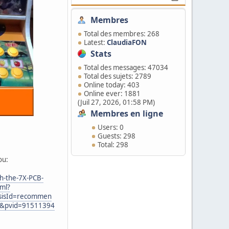
Membres
Total des membres: 268
Latest:
ClaudiaFON
Stats
Total des messages: 47034
Total des sujets: 2789
Online today: 403
Online ever: 1881
(Juil 27, 2026, 01:58 PM)
Membres en ligne
Users: 0
Guests: 298
Total: 298
ou:
th-the-7X-PCB-
ml?
sisId=recommen
0&pvid=91511394