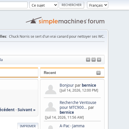
les:
Chuck Norris se sert d'un vrai canard pour nettoyer ses WC.
la
Recent
Bonjour
par
bernice
[Juil 14, 2026, 12:00 PM]
Recherche Ventouse
pour MTC900...
par
récédent
-
Suivant »
bernice
[Juil 14, 2026, 11:56 AM]
A-Pac - Jamma
IMPRIMER