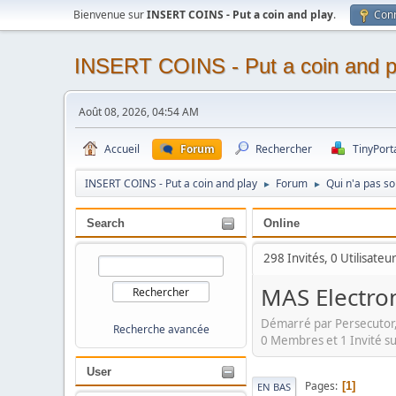
Bienvenue sur
INSERT COINS - Put a coin and play
.
Con
INSERT COINS - Put a coin and p
Août 08, 2026, 04:54 AM
Accueil
Forum
Rechercher
TinyPort
INSERT COINS - Put a coin and play
Forum
Qui n'a pas s
►
►
Search
Online
298 Invités, 0 Utilisateu
MAS Electron
Démarré par Persecutor
Recherche avancée
0 Membres et 1 Invité su
User
Pages
1
EN BAS