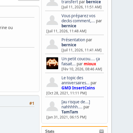
transfert
par
bernice
[Juil 11, 2026, 11:51 AM]
Vous préparez vos
decks comment,...
par
bernice
urine ou
[Juil 11, 2026, 11:48 AM]
Présentation
par
bernice
[Juil 11, 2026, 11:41 AM]
Un petit coucou.... ça
faisait...
par
mioux
[Fév 10, 2026, 08:46 AM]
Le topic des
anniversaires...
par
GMD InsertCoins
[Oct 28, 2021, 11:11 PM]
[au risque de...]
#1
nahhhhh....
par
TamTam
[Jan 31, 2021, 06:15 PM]
Stats