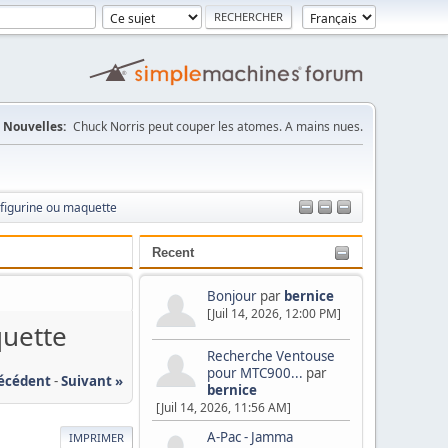
Nouvelles:
Chuck Norris peut couper les atomes. A mains nues.
 figurine ou maquette
Recent
Bonjour
par
bernice
[Juil 14, 2026, 12:00 PM]
quette
Recherche Ventouse
pour MTC900...
par
récédent
-
Suivant »
bernice
[Juil 14, 2026, 11:56 AM]
A-Pac - Jamma
IMPRIMER