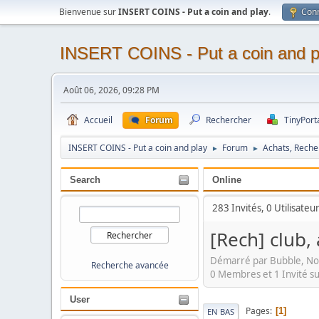
Bienvenue sur
INSERT COINS - Put a coin and play
.
Con
INSERT COINS - Put a coin and p
Août 06, 2026, 09:28 PM
Accueil
Forum
Rechercher
TinyPort
INSERT COINS - Put a coin and play
Forum
Achats, Reche
►
►
Search
Online
283 Invités, 0 Utilisateu
[Rech] club,
Démarré par Bubble, No
Recherche avancée
0 Membres et 1 Invité su
User
Pages
1
EN BAS