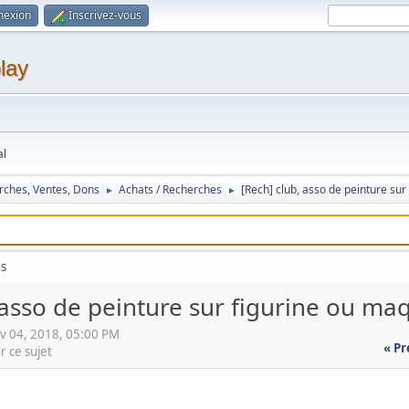
nexion
Inscrivez-vous
lay
al
rches, Ventes, Dons
Achats / Recherches
[Rech] club, asso de peinture sur
►
►
rs
 asso de peinture sur figurine ou ma
v 04, 2018, 05:00 PM
« P
r ce sujet