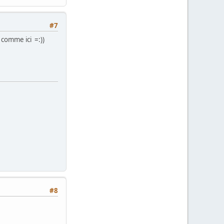
#7
 comme ici =:))
#8