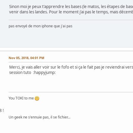
Sinon moi je peux t'apprendre les bases (le matos, les étapes de base,
venir dans les landes. Pour le moment j'ai pas le temps, mais décembr
pas envoyé de mon iphone que j'ai pas
Nov 05, 2018, 04:01 PM
Merci, je vais aller voir sur le fofo et si ça le fait pas je reviendrai ve
session tuto :happyjump:
You TOKI to me
8 !
Un geek ne s'ennuie pas, il se fichier...