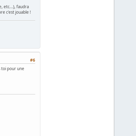
 etc...), faudra
e c'est jouable !
#6
rs toi pour une