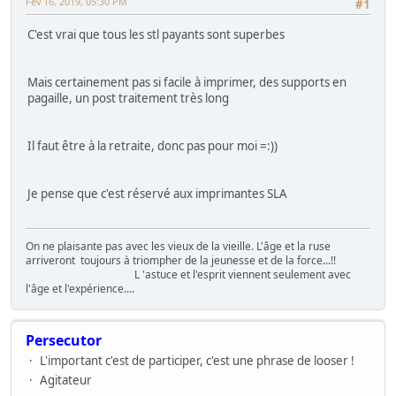
Fév 16, 2019, 05:30 PM
#1
C'est vrai que tous les stl payants sont superbes
Mais certainement pas si facile à imprimer, des supports en
pagaille, un post traitement très long
Il faut être à la retraite, donc pas pour moi =:))
Je pense que c'est réservé aux imprimantes SLA
On ne plaisante pas avec les vieux de la vieille. L'âge et la ruse
arriveront toujours à triompher de la jeunesse et de la force...!!
L 'astuce et l'esprit viennent seulement avec
l'âge et l'expérience....
Persecutor
L'important c'est de participer, c'est une phrase de looser !
Agitateur