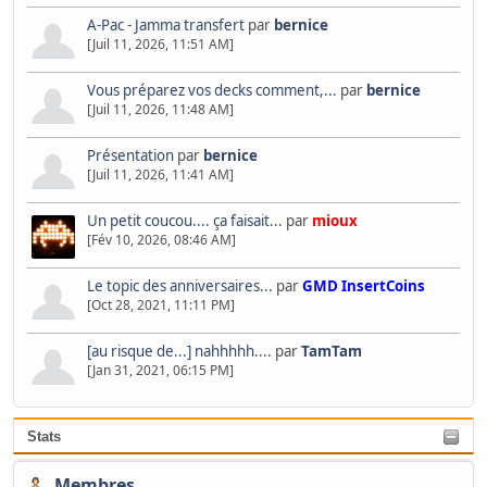
A-Pac - Jamma transfert
par
bernice
[Juil 11, 2026, 11:51 AM]
Vous préparez vos decks comment,...
par
bernice
[Juil 11, 2026, 11:48 AM]
Présentation
par
bernice
[Juil 11, 2026, 11:41 AM]
Un petit coucou.... ça faisait...
par
mioux
[Fév 10, 2026, 08:46 AM]
Le topic des anniversaires...
par
GMD InsertCoins
[Oct 28, 2021, 11:11 PM]
[au risque de...] nahhhhh....
par
TamTam
[Jan 31, 2021, 06:15 PM]
Stats
Membres