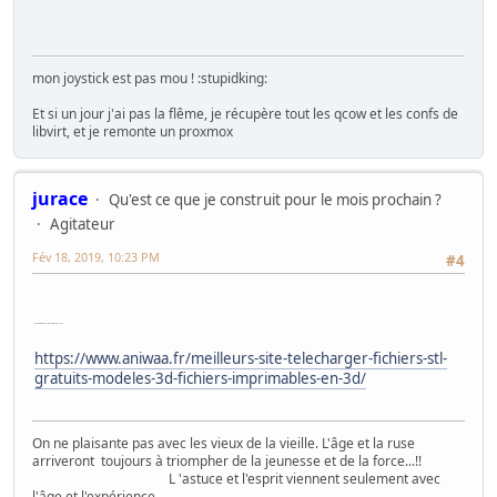
mon joystick est pas mou ! :stupidking:
Et si un jour j'ai pas la flême, je récupère tout les qcow et les confs de
libvirt, et je remonte un proxmox
jurace
Qu'est ce que je construit pour le mois prochain ?
Agitateur
Fév 18, 2019, 10:23 PM
#4
Un annuaire de fichiers STL
https://www.aniwaa.fr/meilleurs-site-telecharger-fichiers-stl-
gratuits-modeles-3d-fichiers-imprimables-en-3d/
On ne plaisante pas avec les vieux de la vieille. L'âge et la ruse
arriveront toujours à triompher de la jeunesse et de la force...!!
L 'astuce et l'esprit viennent seulement avec
l'âge et l'expérience....