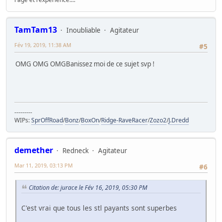
TamTam13
Inoubliable
Agitateur
Fév 19, 2019, 11:38 AM
#5
OMG OMG OMGBanissez moi de ce sujet svp !
---------
WIPs:
SprOffRoad
/
Bonz
/
BoxOn
/
Ridge-RaveRacer
/
Zozo2
/
J.Dredd
demether
Redneck
Agitateur
Mar 11, 2019, 03:13 PM
#6
Citation de: jurace le Fév 16, 2019, 05:30 PM
C'est vrai que tous les stl payants sont superbes