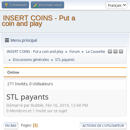
Connexion
Inscrivez-vous
INSERT COINS - Put a
coin and play
Menu principal
INSERT COINS - Put a coin and play
Forum
La Causette
►
►
Discussions générales
STL payants
►
►
Online
271 Invités, 0 Utilisateurs
STL payants
Démarré par Bubble, Fév 16, 2019, 12:40 PM
0 Membres et 1 Invité sur ce sujet
Pages
1
EN BAS
ACTIONS DE L'UTILISATEUR