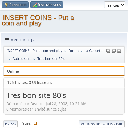
Connexion
Inscrivez-vous
INSERT COINS - Put a
coin and play
Menu principal
INSERT COINS - Put a coin and play
Forum
La Causette
►
►
Autres sites
Tres bon site 80's
►
►
Online
175 Invités, 0 Utilisateurs
Tres bon site 80's
Démarré par Disciple, Juil 28, 2008, 10:21 AM
0 Membres et 1 Invité sur ce sujet
Pages
1
EN BAS
ACTIONS DE L'UTILISATEUR