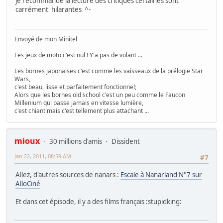
je recommande la lecture des critiques certaines sont
carrément hilarantes ^-
Envoyé de mon Minitel
Les jeux de moto c'est nul ! Y'a pas de volant ...
Les bornes japonaises c'est comme les vaisseaux de la prélogie Star
Wars,
c'est beau, lisse et parfaitement fonctionnel;
Alors que les bornes old school c'est un peu comme le Faucon
Millenium qui passe jamais en vitesse lumière,
c'est chiant mais c'est tellement plus attachant ...
mioux
30 millions d'amis
Dissident
Jan 22, 2011, 08:59 AM
#7
Allez, d'autres sources de nanars :
Escale à Nanarland N°7 sur
AlloCiné
Et dans cet épisode, il y a des films français :stupidking: