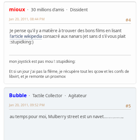
mioux
30 millions d'amis
Dissident
Jan 20, 2011, 08:44 PM
#4
Je pense qu'il y a matière à trouver des bons films en lisant
l'article wikipedia
consacré aux nanars (et sans d s'il vous plait
:stupidking:)
mon joystick est pas mou ! :stupidking:
Et si un jour j'ai pas la flême, je récupère tout les qcow et les confs de
libvirt, et je remonte un proxmox
Bubble
Tactile Collector
Agitateur
Jan 20, 2011, 09:52 PM
#5
au temps pour moi, Mulberry street est un navet...
et aussi une grosse merde au passage