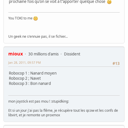
prochaine fois qu'on se voit à t"apporter quelque chose
You TOKI to me
Un geek ne s'ennuie pas, il se fichier...
mioux
30 millions d'amis
Dissident
Jan 28, 2011, 09:57 PM
#13
Robocop 1 : Nanard moyen
Robocop 2 ; Navet
Robocop 3 : Bon nanard
mon joystick est pas mou ! :stupidking:
Et si un jour j'ai pas la flême, je récupère tout les qcow et les confs de
libvirt, et je remonte un proxmox