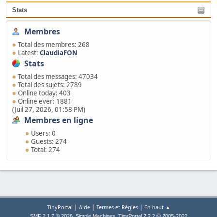
Stats
Membres
Total des membres: 268
Latest:
ClaudiaFON
Stats
Total des messages: 47034
Total des sujets: 2789
Online today: 403
Online ever: 1881
(Juil 27, 2026, 01:58 PM)
Membres en ligne
Users: 0
Guests: 274
Total: 274
|
|
|
TinyPortal
Aide
Termes et Règles
En haut ▲
,
,
©
SMF 2.1.7 © 2026
Simple Machines
TinyPortal 2.2.2
2005-2022