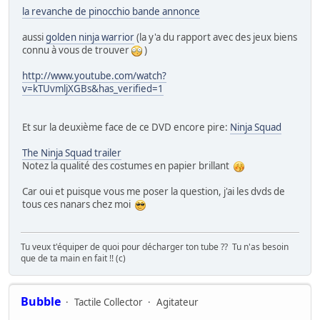
la revanche de pinocchio bande annonce
aussi
golden ninja warrior
(la y'a du rapport avec des jeux biens
connu à vous de trouver
)
http://www.youtube.com/watch?
v=kTUvmljXGBs&has_verified=1
Et sur la deuxième face de ce DVD encore pire:
Ninja Squad
The Ninja Squad trailer
Notez la qualité des costumes en papier brillant
Car oui et puisque vous me poser la question, j'ai les dvds de
tous ces nanars chez moi
Tu veux t'équiper de quoi pour décharger ton tube ?? Tu n'as besoin
que de ta main en fait !! (c)
Bubble
Tactile Collector
Agitateur