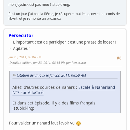
mon joystick est pas mou ! :stupidking:
Et si un jour j'ai pas la flême, je récupère tout les qcow et les confs de
libvirt, et je remonte un proxmox
Persecutor
L'important c'est de participer, c'est une phrase de looser !
Agitateur
Jan 23, 2011, 08:04 PM
#8
Dernière édition
: Jan 23, 2011, 08:16 PM par Persecutor
Citation de: mioux le Jan 22, 2011, 08:59 AM
Allez, d'autres sources de nanars :
Escale à Nanarland
N°7 sur AlloCiné
Et dans cet épisode, il y a des films français
:stupidking:
Pour valider un nanard faut l'avoir vu