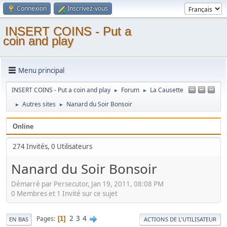
Connexion
Inscrivez-vous
INSERT COINS - Put a
coin and play
Menu principal
INSERT COINS - Put a coin and play
Forum
La Causette
►
►
Autres sites
Nanard du Soir Bonsoir
►
►
Online
274 Invités, 0 Utilisateurs
Nanard du Soir Bonsoir
Démarré par Persecutor, Jan 19, 2011, 08:08 PM
0 Membres et 1 Invité sur ce sujet
2
3
4
Pages
1
EN BAS
ACTIONS DE L'UTILISATEUR