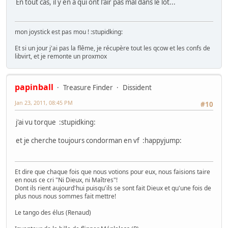
En tout cas, il y en a qui ont l'air pas mal dans le lot...
mon joystick est pas mou ! :stupidking:
Et si un jour j'ai pas la flême, je récupère tout les qcow et les confs de
libvirt, et je remonte un proxmox
papinball
Treasure Finder
Dissident
Jan 23, 2011, 08:45 PM
#10
j'ai vu torque :stupidking:
et je cherche toujours condorman en vf :happyjump:
Et dire que chaque fois que nous votions pour eux, nous faisions taire
en nous ce cri "Ni Dieux, ni Maîtres"!
Dont ils rient aujourd'hui puisqu'ils se sont fait Dieux et qu'une fois de
plus nous nous sommes fait mettre!
Le tango des élus (Renaud)