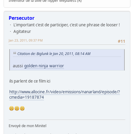
Inventeur de la bille de flipper Méplaless (R)
Persecutor
L'important c'est de participer, c'est une phrase de looser !
Agitateur
Jan 23, 2011, 09:37 PM
#11
Citation de: Biglunk le Jan 20, 2011, 08:14 AM
aussi
golden ninja warrior
ils parlent de ce film ici
http://www.allocine.fr/video/emissions/nanarland/episode/?
cmedia=19187874
Envoyé de mon Minitel