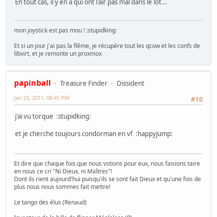
En tout cas, il y en a qui ont l'air pas mal dans le lot...
mon joystick est pas mou ! :stupidking:
Et si un jour j'ai pas la flême, je récupère tout les qcow et les confs de
libvirt, et je remonte un proxmox
papinball
Treasure Finder
Dissident
Jan 23, 2011, 08:45 PM
#10
j'ai vu torque :stupidking:
et je cherche toujours condorman en vf :happyjump:
Et dire que chaque fois que nous votions pour eux, nous faisions taire
en nous ce cri "Ni Dieux, ni Maîtres"!
Dont ils rient aujourd'hui puisqu'ils se sont fait Dieux et qu'une fois de
plus nous nous sommes fait mettre!
Le tango des élus (Renaud)