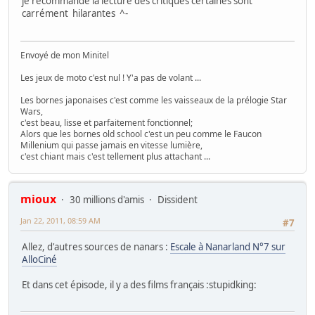
je recommande la lecture des critiques certaines sont
carrément hilarantes ^-
Envoyé de mon Minitel
Les jeux de moto c'est nul ! Y'a pas de volant ...
Les bornes japonaises c'est comme les vaisseaux de la prélogie Star
Wars,
c'est beau, lisse et parfaitement fonctionnel;
Alors que les bornes old school c'est un peu comme le Faucon
Millenium qui passe jamais en vitesse lumière,
c'est chiant mais c'est tellement plus attachant ...
mioux
30 millions d'amis
Dissident
Jan 22, 2011, 08:59 AM
#7
Allez, d'autres sources de nanars :
Escale à Nanarland N°7 sur
AlloCiné
Et dans cet épisode, il y a des films français :stupidking: