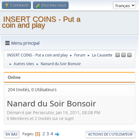
Connexion
Inscrivez-vous
INSERT COINS - Put a
coin and play
Menu principal
INSERT COINS - Put a coin and play
Forum
La Causette
►
►
Autres sites
Nanard du Soir Bonsoir
►
►
Online
204 Invités, 0 Utilisateurs
Nanard du Soir Bonsoir
Démarré par Persecutor, Jan 19, 2011, 08:08 PM
0 Membres et 2 Invités sur ce sujet
2
3
4
Pages
1
EN BAS
ACTIONS DE L'UTILISATEUR