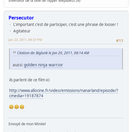
Inventeur de la bille de flipper Méplaless (R)
Persecutor
L'important c'est de participer, c'est une phrase de looser !
Agitateur
Jan 23, 2011, 09:37 PM
#11
Citation de: Biglunk le Jan 20, 2011, 08:14 AM
aussi
golden ninja warrior
ils parlent de ce film ici
http://www.allocine.fr/video/emissions/nanarland/episode/?
cmedia=19187874
Envoyé de mon Minitel