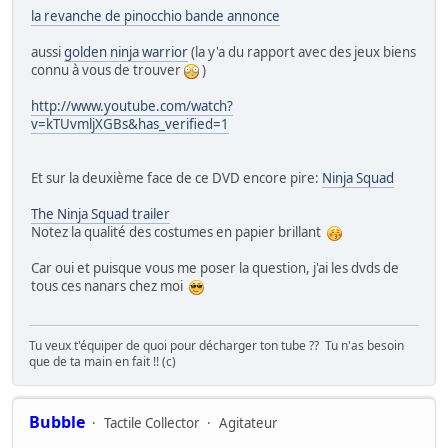
la revanche de pinocchio bande annonce
aussi
golden ninja warrior
(la y'a du rapport avec des jeux biens
connu à vous de trouver
)
http://www.youtube.com/watch?
v=kTUvmljXGBs&has_verified=1
Et sur la deuxième face de ce DVD encore pire:
Ninja Squad
The Ninja Squad trailer
Notez la qualité des costumes en papier brillant
Car oui et puisque vous me poser la question, j'ai les dvds de
tous ces nanars chez moi
Tu veux t'équiper de quoi pour décharger ton tube ?? Tu n'as besoin
que de ta main en fait !! (c)
Bubble
Tactile Collector
Agitateur