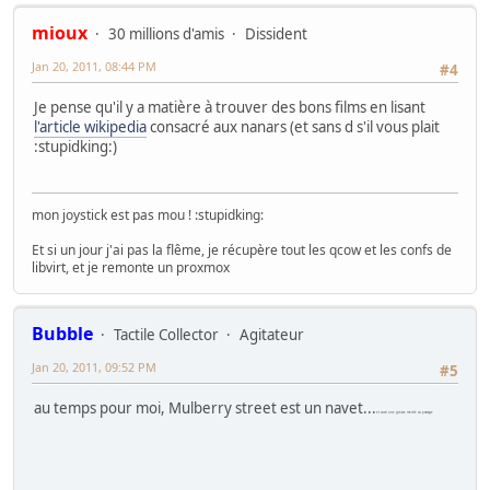
mioux
30 millions d'amis
Dissident
Jan 20, 2011, 08:44 PM
#4
Je pense qu'il y a matière à trouver des bons films en lisant
l'article wikipedia
consacré aux nanars (et sans d s'il vous plait
:stupidking:)
mon joystick est pas mou ! :stupidking:
Et si un jour j'ai pas la flême, je récupère tout les qcow et les confs de
libvirt, et je remonte un proxmox
Bubble
Tactile Collector
Agitateur
Jan 20, 2011, 09:52 PM
#5
au temps pour moi, Mulberry street est un navet...
et aussi une grosse merde au passage