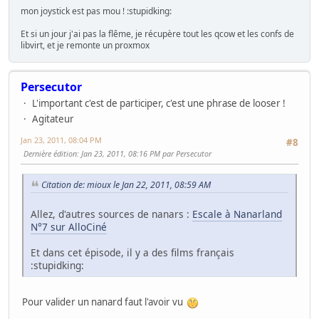
mon joystick est pas mou ! :stupidking:
Et si un jour j'ai pas la flême, je récupère tout les qcow et les confs de
libvirt, et je remonte un proxmox
Persecutor
L'important c'est de participer, c'est une phrase de looser !
Agitateur
Jan 23, 2011, 08:04 PM
#8
Dernière édition
: Jan 23, 2011, 08:16 PM par Persecutor
Citation de: mioux le Jan 22, 2011, 08:59 AM
Allez, d'autres sources de nanars :
Escale à Nanarland
N°7 sur AlloCiné
Et dans cet épisode, il y a des films français
:stupidking:
Pour valider un nanard faut l'avoir vu