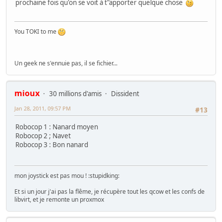
prochaine fois qu'on se voit à t"apporter quelque chose
You TOKI to me
Un geek ne s'ennuie pas, il se fichier...
mioux
30 millions d'amis
Dissident
Jan 28, 2011, 09:57 PM
#13
Robocop 1 : Nanard moyen
Robocop 2 ; Navet
Robocop 3 : Bon nanard
mon joystick est pas mou ! :stupidking:
Et si un jour j'ai pas la flême, je récupère tout les qcow et les confs de
libvirt, et je remonte un proxmox