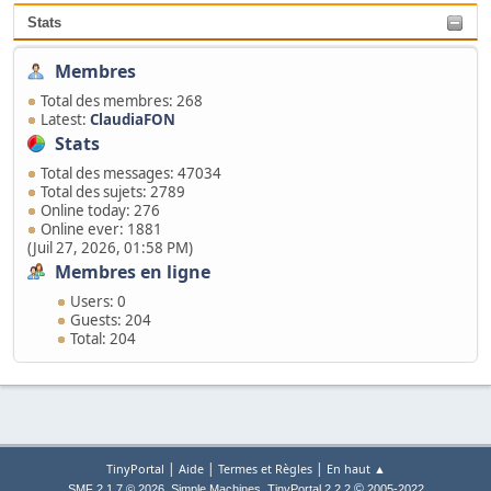
Stats
Membres
Total des membres: 268
Latest:
ClaudiaFON
Stats
Total des messages: 47034
Total des sujets: 2789
Online today: 276
Online ever: 1881
(Juil 27, 2026, 01:58 PM)
Membres en ligne
Users: 0
Guests: 204
Total: 204
|
|
|
TinyPortal
Aide
Termes et Règles
En haut ▲
,
,
©
SMF 2.1.7 © 2026
Simple Machines
TinyPortal 2.2.2
2005-2022