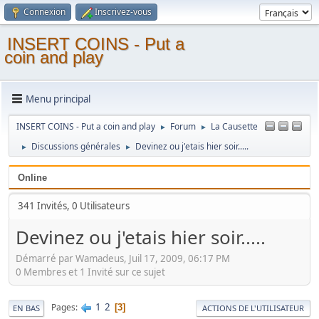
Connexion
Inscrivez-vous
INSERT COINS - Put a
coin and play
Menu principal
INSERT COINS - Put a coin and play
Forum
La Causette
►
►
Discussions générales
Devinez ou j'etais hier soir.....
►
►
Online
341 Invités, 0 Utilisateurs
Devinez ou j'etais hier soir.....
Démarré par Wamadeus, Juil 17, 2009, 06:17 PM
0 Membres et 1 Invité sur ce sujet
1
2
Pages
3
EN BAS
ACTIONS DE L'UTILISATEUR