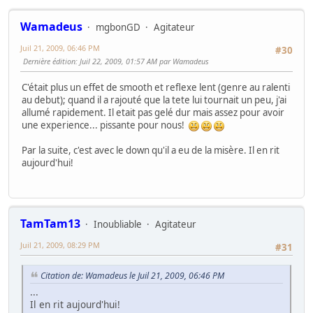
Wamadeus
mgbonGD
Agitateur
Juil 21, 2009, 06:46 PM
#30
Dernière édition
: Juil 22, 2009, 01:57 AM par Wamadeus
C'était plus un effet de smooth et reflexe lent (genre au ralenti
au debut); quand il a rajouté que la tete lui tournait un peu, j'ai
allumé rapidement. Il etait pas gelé dur mais assez pour avoir
une experience... pissante pour nous!
Par la suite, c'est avec le down qu'il a eu de la misère. Il en rit
aujourd'hui!
TamTam13
Inoubliable
Agitateur
Juil 21, 2009, 08:29 PM
#31
Citation de: Wamadeus le Juil 21, 2009, 06:46 PM
...
Il en rit aujourd'hui!