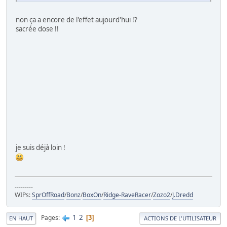
non ça a encore de l'effet aujourd'hui !?
sacrée dose !!
je suis déjà loin !
---------
WIPs:
SprOffRoad
/
Bonz
/
BoxOn
/
Ridge-RaveRacer
/
Zozo2
/
J.Dredd
1
2
Pages
3
EN HAUT
ACTIONS DE L'UTILISATEUR