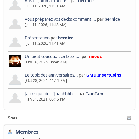
A-Pac - Jamma transfert
par
bernice
[Juil 11, 2026, 11:51 AM]
Vous préparez vos decks comment,...
par
bernice
[Juil 11, 2026, 11:48 AM]
Présentation
par
bernice
[Juil 11, 2026, 11:41 AM]
Un petit coucou.... ça faisait...
par
mioux
[Fév 10, 2026, 08:46 AM]
Le topic des anniversaires...
par
GMD InsertCoins
[Oct 28, 2021, 11:11 PM]
[au risque de...] nahhhhh....
par
TamTam
[Jan 31, 2021, 06:15 PM]
Stats
Membres